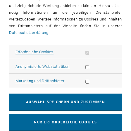
und zielgerichtete Werbung anbieten zu können. Hierzu ist es
nötig Informationen an die jeweiligen Dienstanbieter
weiterzugeben. Weitere Informationen zu Cookies und Inhalten
Im Rahmen der Erneuerungsarbeiten wird es zu unterschiedlich
von Drittanbietern auf der Website finden Sie in unserer
langen Ausfällen folgender Geräte in den betroffenen
Datenschutzerklärung
.
Gebäudebereichen ATEG, AT01 und AT03 kommen:
Computer, Netzwerkfähige Geräte (Drucker, etc.): voraussichtlich
Erforderliche Cookies zulassen
Erforderliche Cookies
je ca. 15-30 Sekunden Ausfall der Verbindung.
Telefone: voraussichtlich 2-3 Minuten Ausfall je Apparat.
Statistik Cookies zulassen
Anonymisierte Webstatistiken
WLAN: voraussichtlich 2-3 Minuten Ausfall jedes Access Points.
Wir versuchen, die Dauer der Unterbrechungen so gering wie
Marketing Cookies zulassen
Marketing und Drittanbieter
möglich zu halten.
Bei Fragen oder bei Problemen im Rahmen der Arbeiten wenden Sie
sich bitte an die jeweiligen TUnet-Freigabeberechtigten Ihres
AUSWAHL SPEICHERN UND ZUSTIMMEN
Institutes oder an
help
@
it.tuwien.ac.at
.
NUR ERFORDERLICHE COOKIES