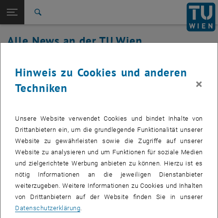
Studium
Seitennavigation öffnen
EN
TU Login
Forschung
Suche
International
Alle News an der TU Wien
Quicklinks
Quicklinks-Menü umschalten
Karriere
10. August 2020
Hinweis zu Cookies und anderen
Zur 1. Menü Ebene
Alle News
×
Zurück zur letzten Ebene:
Techniken
TU Wien Startseite
Zurück: Subseiten von TU Wien Startseite auflisten
TUownCloud/TUproCloud Wartung
Übersicht
erfolgreich beendet
Unsere Website verwendet Cookies und bindet Inhalte von
Erstellt von
Wolfgang Meyer
Drittanbietern ein, um die grundlegende Funktionalität unserer
Website zu gewährleisten sowie die Zugriffe auf unserer
Website zu analysieren und um Funktionen für soziale Medien
und zielgerichtete Werbung anbieten zu können. Hierzu ist es
Die Services TUownCloud und TUproCloud stehen nach der
nötig Informationen an die jeweiligen Dienstanbieter
Abschaltung im Wartungsfenster am Wochenende seit Montag
weiterzugeben. Weitere Informationen zu Cookies und Inhalten
10.8. 8h wieder in vollem Umfang wie gewohnt zur Verfügung.
von Drittanbietern auf der Website finden Sie in unserer
Datenschutzerklärung
.
Alle Daten wurden erfolgreich auf ein neues leistungsfähigeres