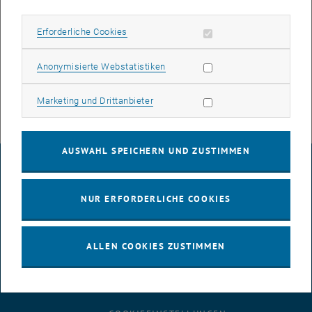
Speichersystem übertragen. Dadurch konnten
Performanceeinschränkungen beseitigt und diese Services für
Erforderliche Cookies zulassen
Erforderliche Cookies
steigende Anforderungen besser vorbereitet werden.
Statistik Cookies zulassen
Anonymisierte Webstatistiken
Wir danken für ihr Verständnis.
Marketing Cookies zulassen
Marketing und Drittanbieter
AUSWAHL SPEICHERN UND ZUSTIMMEN
IMPRESSUM
NUR ERFORDERLICHE COOKIES
BARRIEREFREIHEITSERKLÄRUNG
ALLEN COOKIES ZUSTIMMEN
DATENSCHUTZERKLÄRUNG (PDF)