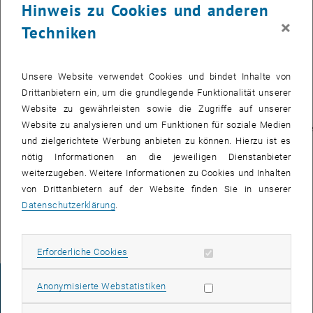
Hinweis zu Cookies und anderen
Veranstaltung bzw.
×
Techniken
Fotos vom letzten
GetTUgether finden
Sie unter <link dle
Unsere Website verwendet Cookies und bindet Inhalte von
personalentwicklung
Drittanbietern ein, um die grundlegende Funktionalität unserer
angebot
Website zu gewährleisten sowie die Zugriffe auf unserer
angebote_fuer_neue_mitarbeiterinnen
Website zu analysieren und um Funktionen für soziale Medien
gettugether>www.tuwien.ac.at/dle/personalentwicklung/angebot/ange
und zielgerichtete Werbung anbieten zu können. Hierzu ist es
nötig Informationen an die jeweiligen Dienstanbieter
Wir freuen uns auf
weiterzugeben. Weitere Informationen zu Cookies und Inhalten
Ihre Teilnahme.
von Drittanbietern auf der Website finden Sie in unserer
Datenschutzerklärung
.
Erforderliche Cookies zulassen
Erforderliche Cookies
Statistik Cookies zulassen
Anonymisierte Webstatistiken
IMPRESSUM