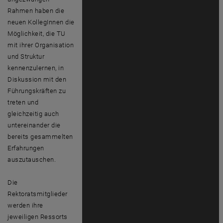
Rahmen haben die
neuen KollegInnen die
Möglichkeit, die TU
mit ihrer Organisation
und Struktur
kennenzulernen, in
Diskussion mit den
Führungskräften zu
treten und
gleichzeitig auch
untereinander die
bereits gesammelten
Erfahrungen
auszutauschen.
Die
Rektoratsmitglieder
werden ihre
jeweiligen Ressorts