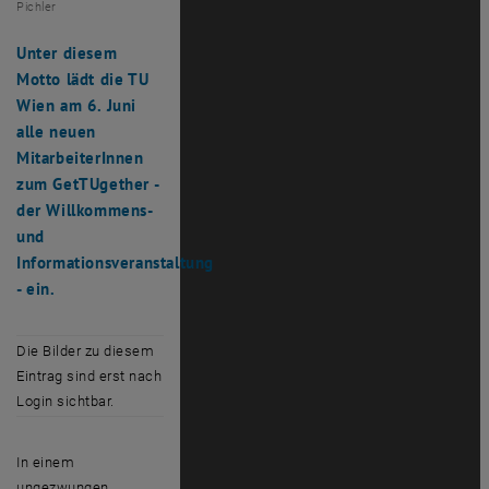
Pichler
Unter diesem
Motto lädt die TU
Wien am 6. Juni
alle neuen
MitarbeiterInnen
zum GetTUgether -
der Willkommens-
und
Informationsveranstaltung
- ein.
Die Bilder zu diesem
Eintrag sind erst nach
Login sichtbar.
In einem
ungezwungen