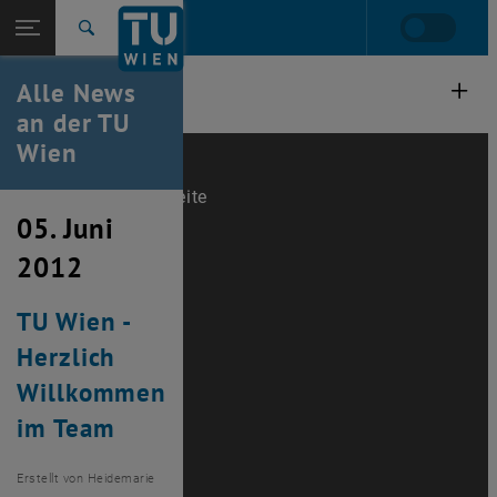
Studium
Seitennavigation öffnen
TU Login
Forschung
Suche
International
Alle News
Quicklinks
Quicklinks-Menü umschalten
Karriere
an der TU
Wien
Zur 1. Menü Ebene
Alle News
Zurück zur letzten Ebene:
TU Wien Startseite
Zurück: Subseiten von TU Wien Startseite auflisten
05. Juni
Übersicht
2012
TU Wien -
Herzlich
Willkommen
im Team
Erstellt von
Heidemarie