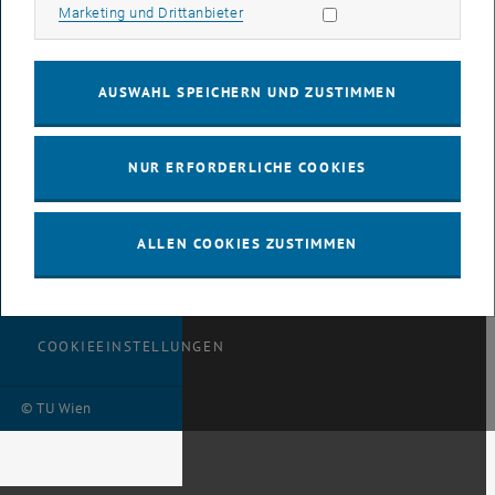
Marketing Cookies zulassen
Marketing und Drittanbieter
AUSWAHL SPEICHERN UND ZUSTIMMEN
BARRIEREFREIHEITSERKLÄRUNG
NUR ERFORDERLICHE COOKIES
DATENSCHUTZERKLÄRUNG
ALLEN COOKIES ZUSTIMMEN
(PDF)
COOKIEEINSTELLUNGEN
© TU Wien
# 116210