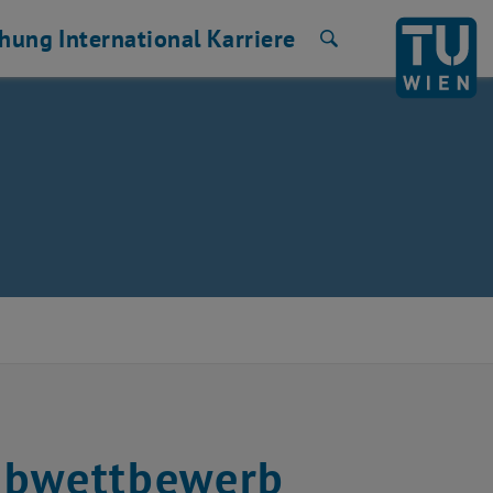
chung
International
Karriere
Suche
eibwettbewerb