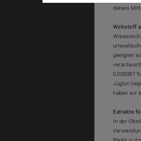
dieses Mitt
Wirkstoff 
Wissenscha
umweltscho
geeignet s
verantwortl
0,000087 %i
Juglon lieg
haben wir 
Extrakte fü
In der Obs
Verwendung
Bleibt zu h