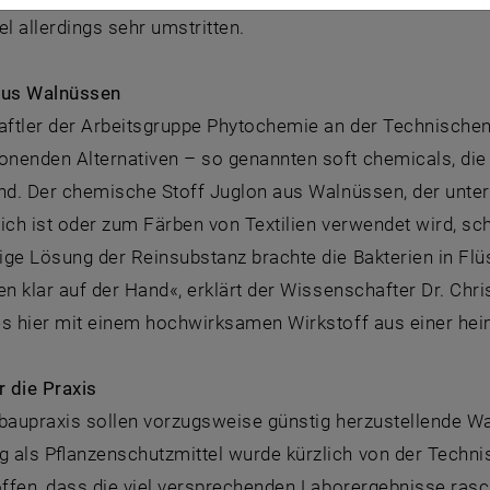
el allerdings sehr umstritten.
aus Walnüssen
ftler der Arbeitsgruppe Phytochemie an der Technischen 
nenden Alternativen – so genannten soft chemicals, die
ind. Der chemische Stoff Juglon aus Walnüssen, der unte
ich ist oder zum Färben von Textilien verwendet wird, sch
ge Lösung der Reinsubstanz brachte die Bakterien in Flü
en klar auf der Hand«, erklärt der Wissenschafter Dr. Chr
es hier mit einem hochwirksamen Wirkstoff aus einer hei
r die Praxis
tbaupraxis sollen vorzugsweise günstig herzustellende 
 als Pflanzenschutzmittel wurde kürzlich von der Techni
offen, dass die viel versprechenden Laborergebnisse ras