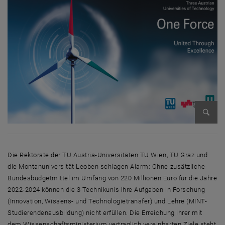
Bild v
Die Rektorate der TU Austria-Universitäten TU Wien, TU Graz und
die Montanuniversität Leoben schlagen Alarm: Ohne zusätzliche
Bundesbudgetmittel im Umfang von 220 Millionen Euro für die Jahre
2022-2024 können die 3 Technikunis ihre Aufgaben in Forschung
(Innovation, Wissens- und Technologietransfer) und Lehre (MINT-
Studierendenausbildung) nicht erfüllen. Die Erreichung ihrer mit
dem Wissenschaftsministerium vertraglich vereinbarten Ziele steht