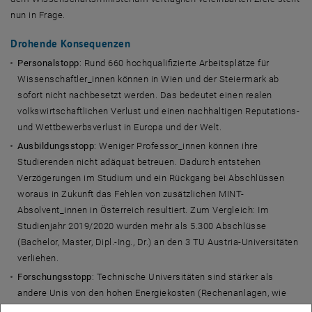
nun in Frage.
Drohende Konsequenzen
Personalstopp
: Rund 660 hochqualifizierte Arbeitsplätze für
Wissenschaftler_innen können in Wien und der Steiermark ab
sofort nicht nachbesetzt werden. Das bedeutet einen realen
volkswirtschaftlichen Verlust und einen nachhaltigen Reputations-
und Wettbewerbsverlust in Europa und der Welt.
Ausbildungsstopp
: Weniger Professor_innen können ihre
Studierenden nicht adäquat betreuen. Dadurch entstehen
Verzögerungen im Studium und ein Rückgang bei Abschlüssen
woraus in Zukunft das Fehlen von zusätzlichen MINT-
Absolvent_innen in Österreich resultiert. Zum Vergleich: Im
Studienjahr 2019/2020 wurden mehr als 5.300 Abschlüsse
(Bachelor, Master, Dipl.-Ing., Dr.) an den 3 TU Austria-Universitäten
verliehen.
Forschungsstopp
: Technische Universitäten sind stärker als
andere Unis von den hohen Energiekosten (Rechenanlagen, wie
z.B. der Vienna Scientific Cluster (VSC), Labore, z.B. TU Graz: