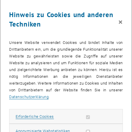
Tagesspitze 7 MW Strom) betroffen. Dies kann die Schließung
energieintensiver Labore ebenso notwendig machen wie die
Hinweis zu Cookies und anderen
Einschränkung von Rechenkapazitäten.
×
Techniken
Investitionsstopp
: Moderne Geräteinfrastruktur kann nicht erneuert
und Raum für Studierende nicht erweitert werden. Das bedeutet
ein Sinken der Forschungsleistung und einen damit
Unsere Website verwendet Cookies und bindet Inhalte von
einhergehenden Qualitätsverlust bei der Ausbildung junger
Drittanbietern ein, um die grundlegende Funktionalität unserer
Menschen.
Website zu gewährleisten sowie die Zugriffe auf unserer
Kooperationsstopp
: Die Reduktion von wissenschaftlicher
Website zu analysieren und um Funktionen für soziale Medien
Forschungs- und Innovationsleistung lässt weniger Industrie- und
und zielgerichtete Werbung anbieten zu können. Hierzu ist es
Wirtschaftskooperationen zu und Österreich fällt zurück auf dem
nötig Informationen an die jeweiligen Dienstanbieter
Weg zum Innovation Leader.
weiterzugeben. Weitere Informationen zu Cookies und Inhalten
von Drittanbietern auf der Website finden Sie in unserer
ECONOMICA Analyse: Mehrbedarf und Plus für Fiskus
Datenschutzerklärung
.
Die aktuelle Analyse „Inflationswirkung auf die Technischen
Universitäten Österreichs“ des
ECONOMICA Instituts für
, öffnet eine externe URL in einem neuen Fenster
Wirtschaftsforschung
errechnet einen Mehrbedarf von zumindest
Erforderliche Cookies zulassen
Erforderliche Cookies
220 Mio. Euro der drei Technischen Universitäten für die dreijährige
Leistungsvereinbarungsperiode 2022 - 2024. Gleichzeitig
Statistik Cookies zulassen
Anonymisierte Webstatistiken