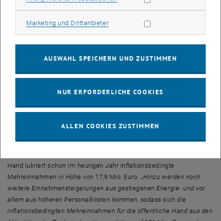
untermauert die Analyse, dass die öffentliche Hand aufgrund der
Preissteigerungen von zusätzlichen Steuern und Abgaben der
Marketing Cookies zulassen
Marketing und Drittanbieter
Technischen Universitäten in der Höhe von rund 121 Mio. Euro im
Leistungsvereinbarungszeitraum von 2022 bis 2024 profitiert. Die
Universitäten finanzieren also einen beachtlichen Teil des
AUSWAHL SPEICHERN UND ZUSTIMMEN
Mehrbedarfes selbst, abgesehen von ihrer gesellschaftlichen und
wirtschaftlichen Bedeutung in Zeiten von Energieknappheit und
drohendem Wachstumsrückgang. Wirtschaftsforscher Univ.-Prof.
NUR ERFORDERLICHE COOKIES
Dr. Christian Helmenstein fasst zusammen: „
Das Leistungsniveau
der Technischen Universitäten in Österreich kann ohne eine
zusätzliche öffentliche Unterstützung zur Abfederung der
ALLEN COOKIES ZUSTIMMEN
Inflationslasten nicht aufrechterhalten werden. Eine solche
öffentliche Unterstützung erscheint nicht nur hochschulpolitisch
geboten, sondern auch fiskalisch möglich.
“ Denn die öffentliche
Hand lukriert schon im heurigen Jahr inflationsbedingte
Mehreinnahmen in Höhe von 17,9 Mio. Euro. „
Hinzu werden noch
weitere Einnahmensteigerungen aus gestiegenen Energie- und vor
allem aus höheren Personalkosten kommen, sodass sich die
inflationsbedingten Mehreinnahmen für die öffentliche Hand aus den