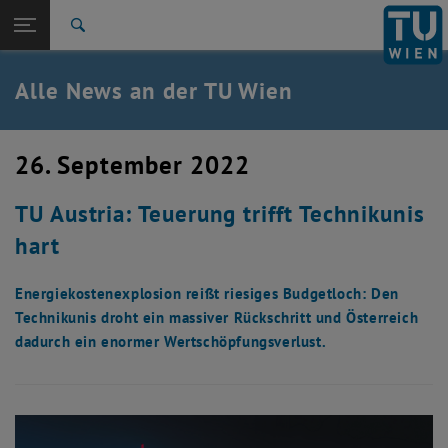
Studium
Seitennavigation öffnen
TU Login
Forschung
Suche
International
Quicklinks
Alle News an der TU Wien
Quicklinks-Menü umschalten
Karriere
Zur 1. Menü Ebene
Alle News
26. September 2022
Zurück zur letzten Ebene:
TU Wien Startseite
Zurück: Subseiten von TU Wien Startseite auflisten
TU Austria: Teuerung trifft Technikunis
Übersicht
hart
Energiekostenexplosion reißt riesiges Budgetloch: Den
Technikunis droht ein massiver Rückschritt und Österreich
dadurch ein enormer Wertschöpfungsverlust.