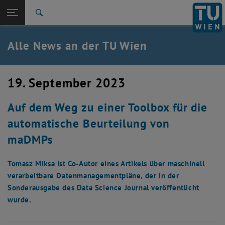
Studium
Seitennavigation öffnen
EN
TU Login
Forschung
Suche
International
Quicklinks
Alle News an der TU Wien
Quicklinks-Menü umschalten
Karriere
Zur 1. Menü Ebene
Alle News
19. September 2023
Zurück zur letzten Ebene:
TU Wien Startseite
Zurück: Subseiten von TU Wien Startseite auflisten
Auf dem Weg zu einer Toolbox für die
Übersicht
automatische Beurteilung von
maDMPs
Tomasz Miksa ist Co-Autor eines Artikels über maschinell
verarbeitbare Datenmanagementpläne, der in der
Sonderausgabe des Data Science Journal veröffentlicht
wurde.