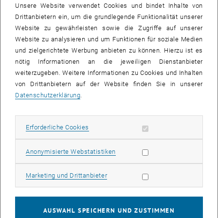
Bewertung von Datenmanagementplänen. Durch die
Unsere Website verwendet Cookies und bindet Inhalte von
Automatisierung könnten sowohl Forschenden als auch
Drittanbietern ein, um die grundlegende Funktionalität unserer
Forschungsförder_innen schnelles Feedback über die Qualität und
Website zu gewährleisten sowie die Zugriffe auf unserer
FAIRness geplanter oder durchgeführter Maßnahmen erhalten. Die
Website zu analysieren und um Funktionen für soziale Medien
im Artikel vorgestellten Ergebnisse werden auch in die Entwicklung
und zielgerichtete Werbung anbieten zu können. Hierzu ist es
, öffnet eine externe URL in einem neuen Fenster
des
DAMAP
-Tools einfließen, das von der TU Wien als
TU Wien
nötig Informationen an die jeweiligen Dienstanbieter
, öffnet eine externe URL in einem neuen Fenster
DMP Tool
angeboten wird.
weiterzugeben. Weitere Informationen zu Cookies und Inhalten
von Drittanbietern auf der Website finden Sie in unserer
Das komplette Paper ist hier zu finden:
Datenschutzerklärung
.
, öffnet
https://datascience.codata.org/articles/10.5334/dsj-2023-028
Zusammenfassung
Erforderliche Cookies zulassen
Erforderliche Cookies
Die meisten Forschungsförderer verlangen Datenmanagementpläne
(DMPs). Der Begutachtungsprozess kann zeitaufwändig sein, da die
Statistik Cookies zulassen
Anonymisierte Webstatistiken
Gutachter_innen die von den Forscher_innen eingereichten
Textdokumente lesen und ihr Feedback abgeben müssen. Darüber
hinaus erfordert die Begutachtung spezifisches Expertenwissen im
Marketing Cookies zulassen
Marketing und Drittanbieter
Bereich der Datenmanagements, das nur selten vorhanden ist.
Maschinell verarbeitbare Datenmanagementpläne (maDMPs) und
semantische Technologien erhöhen das Potenzial für eine
AUSWAHL SPEICHERN UND ZUSTIMMEN