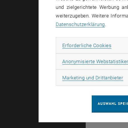
und zielgerichtete Werbung an
weiterzugeben. Weitere Informat
Betroffene
Datenschutzerklärung
.
Incident St
Das Service
Erforde
Erforderliche Cookies
Anonymisierte Webstatistike
Ma
Marketing und Drittanbieter
© TU Wien
#
AUSWAHL SPEI
116210