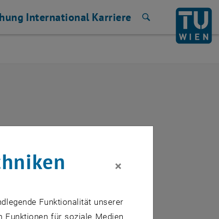
chung
International
Karriere
Suche
chniken
×
ndlegende Funktionalität unserer
m Funktionen für soziale Medien