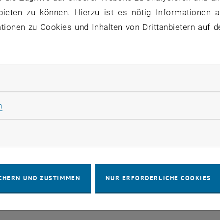
bieten zu können. Hierzu ist es nötig Informationen an
ionen zu Cookies und Inhalten von Drittanbietern auf d
 Servicenehmer:
Mitarbeiter_innen
atus:
behoben
 ist wieder in vollem Umfang verfügbar.
rliche Cookies zulassen
Statistik Cookies zulassen
n
rketing Cookies zulassen
IMPRESSUM
BARRIEREFREIHEITS
CHERN UND ZUSTIMMEN
NUR ERFORDERLICHE COOKIES
COOKIEEIN