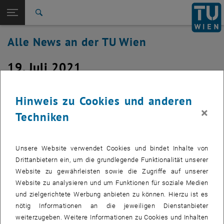
Studium
Seitennavigation öffnen
EN
TU Login
Forschung
Suche
International
Alle News an der TU Wien
Quicklinks
Quicklinks-Menü umschalten
Karriere
19. Juli 2021
Zur 1. Menü Ebene
Alle News
Zurück zur letzten Ebene:
TU Wien Startseite
Zurück: Subseiten von TU Wien Startseite auflisten
Störung TUfiles
Hinweis zu Cookies und anderen
Übersicht
×
Techniken
⚠ TU.it Störung: TUfiles
Unsere Website verwendet Cookies und bindet Inhalte von
Betroffenes Service:
TUfiles
Drittanbietern ein, um die grundlegende Funktionalität unserer
Betroffene Servicenehmer
: alle TUfiles-Kunden
Website zu gewährleisten sowie die Zugriffe auf unserer
Incident Status
: identifiziert, in Behebung
Website zu analysieren und um Funktionen für soziale Medien
Das Service TUfiles ist zur Zeit nur eingeschränkt verfügbar.
und zielgerichtete Werbung anbieten zu können. Hierzu ist es
Update TUfiles:
Beide Storage Server sind auf unterschiedliche
nötig Informationen an die jeweiligen Dienstanbieter
Weise unresponsive.
weiterzugeben. Weitere Informationen zu Cookies und Inhalten