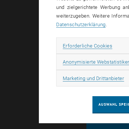
und zielgerichtete Werbung an
weiterzugeben. Weitere Informat
Indirekt be
Datenschutzerklärung
.
Betroffene
Incident St
Erforde
Erforderliche Cookies
Derzeit ko
Anmeldunge
Anonymisierte Webstatistike
Ma
Marketing und Drittanbieter
AUSWAHL SPEI
© TU Wien
#
116210