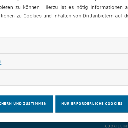
bieten zu können. Hierzu ist es nötig Informationen an
ionen zu Cookies und Inhalten von Drittanbietern auf d
troffene Services:
Webservices mit SSO
 Servicenehmer:
Alle
atus:
identifiziert, in Behebung
rliche Cookies zulassen
mmt es bei der SSO Authentifizierung immer wieder zu Tim
n. An der Behebung des Problems wird gearbeitet. Wir bi
Statistik Cookies zulassen
n
rketing Cookies zulassen
CHERN UND ZUSTIMMEN
NUR ERFORDERLICHE COOKIES
IMPRESSUM
BARRIEREFREIHEITS
COOKIEEIN