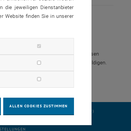
 die jeweiligen Dienstanbieter
er Website finden Sie in unserer
eouts und in weiterer Folge zu erfolglosen
tten die Unannehmlichkeiten zu entschuldigen.
ALLEN COOKIES ZUSTIMMEN
ERKLÄRUNG
DATENSCHUTZERKLÄRUNG (PDF)
STELLUNGEN