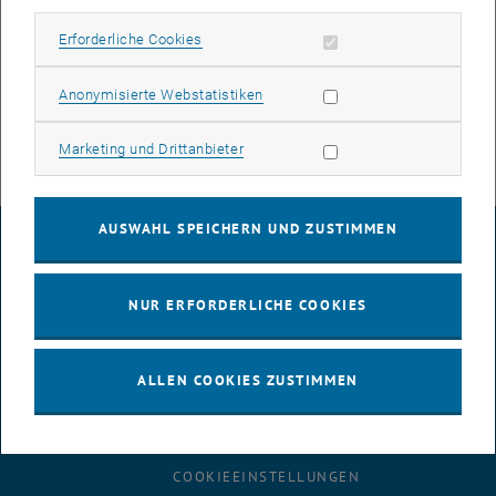
Erforderliche Cookies zulassen
Erforderliche Cookies
Weitere Informationen finden Sie unter folgendem Link:
, öffnet eine externe URL
Statistik Cookies zulassen
https://jobs.jobvite.com/innio/job/oTQVlfwJ
Anonymisierte Webstatistiken
Marketing Cookies zulassen
Marketing und Drittanbieter
AUSWAHL SPEICHERN UND ZUSTIMMEN
IMPRESSUM
NUR ERFORDERLICHE COOKIES
BARRIEREFREIHEITSERKLÄRUNG
ALLEN COOKIES ZUSTIMMEN
DATENSCHUTZERKLÄRUNG (PDF)
COOKIEEINSTELLUNGEN