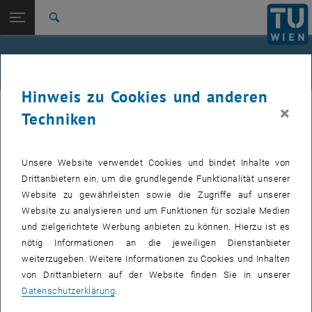
Studium
Seitennavigation öffnen
TU Login
Forschung
Suche
International
Quicklinks
Alle News an der TU Wien
Quicklinks-Menü umschalten
Karriere
Hinweis zu Cookies und anderen
Zur 1. Menü Ebene
Alle News
×
27. Februar 2023
Techniken
Zurück zur letzten Ebene:
TU Wien Startseite
Zurück: Subseiten von TU Wien Startseite auflisten
Stellenausschreibung INNIO - PROJEKT
Übersicht
Unsere Website verwendet Cookies und bindet Inhalte von
MANAGER:IN FÜR DEN BEREICH
Drittanbietern ein, um die grundlegende Funktionalität unserer
QUALITÄT (M/W/D)
Website zu gewährleisten sowie die Zugriffe auf unserer
Website zu analysieren und um Funktionen für soziale Medien
In deiner Rolle als Projekt Manager:in für den Bereich
und zielgerichtete Werbung anbieten zu können. Hierzu ist es
Qualität (m/w/d)) bist du Teil des Continous Improvement
nötig Informationen an die jeweiligen Dienstanbieter
weiterzugeben. Weitere Informationen zu Cookies und Inhalten
Office im Bereich Quality. Du bist zuständig für
von Drittanbietern auf der Website finden Sie in unserer
bereichsübergreifende Prozessverbesserungsprojekte
Datenschutzerklärung
.
innerhalb von INNIO und trägst so zur nachhaltigen
Verbesserung der Prozesslandschaft bei.