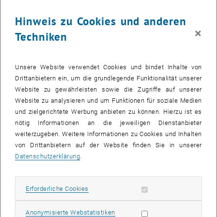
Die österreichische Holzindustriellen-Familie Schweighofer ist
Hinweis zu Cookies und anderen
wieder auf der Suche nach herausragenden innovativen Leistungen
×
zugunsten der europäischen Forst- und Holzwirtschaft. Der
Techniken
prestigeträchtige Schweighofer Prize 2017 ist mit insgesamt €
300.000 dotiert. Die detaillierten Ausschreibungsbedingungen finden
sich auf: <link http: www.schweighofer-
Unsere Website verwendet Cookies und bindet Inhalte von
prize.org>www.schweighofer-prize.org
Drittanbietern ein, um die grundlegende Funktionalität unserer
Website zu gewährleisten sowie die Zugriffe auf unserer
Das Preisgeld wird zwischen einem Hauptpreis und mehreren
Website zu analysieren und um Funktionen für soziale Medien
Innovationspreisen aufgeteilt. Mit dem Hauptpreis werden Personen
und zielgerichtete Werbung anbieten zu können. Hierzu ist es
oder Organisationen geehrt, die mit ihren herausragenden
nötig Informationen an die jeweiligen Dienstanbieter
Leistungen bereits Meilensteine für die europäische Forst- und
weiterzugeben. Weitere Informationen zu Cookies und Inhalten
Holzwirtschaft gesetzt haben und als Vorbild für die gesamte
von Drittanbietern auf der Website finden Sie in unserer
Branche dienen.
Datenschutzerklärung
.
Die Innovationspreise sollen ein zusätzlicher Impuls für innovative
Erforderliche Cookies zulassen
Erforderliche Cookies
Projekte sein, die sich noch in einer frühen Umsetzungsphase
befinden.
Statistik Cookies zulassen
Anonymisierte Webstatistiken