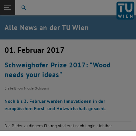
Studium
Seitennavigation öffnen
TU Login
Forschung
Suche
International
Quicklinks
Alle News an der TU Wien
Quicklinks-Menü umschalten
Karriere
Zur 1. Menü Ebene
Alle News
01. Februar 2017
Zurück zur letzten Ebene:
TU Wien Startseite
Zurück: Subseiten von TU Wien Startseite auflisten
Schweighofer Prize 2017: "Wood
Übersicht
needs your ideas"
Erstellt von
Nicole Schipani
Noch bis 3. Februar werden Innovationen in der
europäischen Forst- und Holzwirtschaft gesucht.
Die Bilder zu diesem Eintrag sind erst nach Login sichtbar.