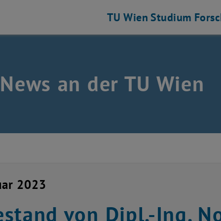
TU Wien
Studium
Fors
 News an der TU Wien
uar 2023
stand von Dipl.-Ing. No