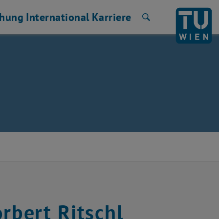
chung
International
Karriere
Suche
rbert Ritschl