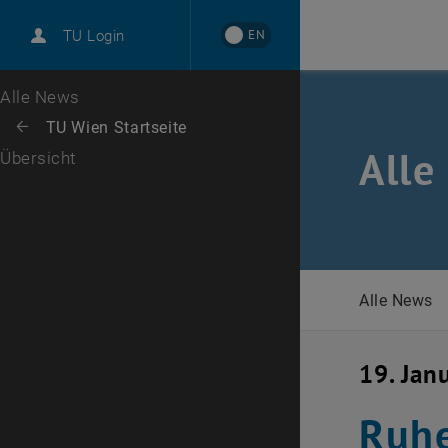
International
EN
TU Login
Karriere
Zur 1. Menü Ebene
Alle News
Zurück zur letzten Ebene:
TU Wien Startseite
Zurück: Subseiten von TU Wien Startseite auflisten
Alle
Übersicht
Alle News
19. Jan
Ruhe