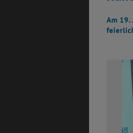
Am 19. 
feierli