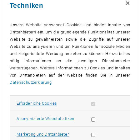
×
Techniken
Unsere Website verwendet Cookies und bindet Inhalte von
Drittanbietern ein, um die grundlegende Funktionalität unserer
Website zu gewährleisten sowie die Zugriffe auf unserer
Website zu analysieren und um Funktionen für soziale Medien
und zielgerichtete Werbung anbieten zu können. Hierzu ist es
nötig Informationen an die jeweiligen Dienstanbieter
weiterzugeben. Weitere Informationen zu Cookies und Inhalten
Bild v
von Drittanbietern auf der Website finden Sie in unserer
© Christoph Kleinsasser
1 
1/3 Bilder
Datenschutzerklärung
.
Erforderliche Cookies zulassen
Erforderliche Cookies
Die Endprodukte des Forschungsprojekts Soil Walk sind ab sofort
, öffnet eine externe URL in einem neuen Fen
, öffnet eine externe URL
auf der
Projekt-Homepage
sowie auf
dafne.at
.
Statistik Cookies zulassen
Anonymisierte Webstatistiken
, öffnet eine externe URL in einem n
Dazu gehören ein
Schulungsvideo
, das als Schritt-für-Schritt-
Anleitung zur eigenständigen Durchführung eines Soil Walks dient,
Marketing Cookies zulassen
Marketing und Drittanbieter
, öffnet eine externe URL in einem 
sowie ein umfassendes
Handbuch
, praktischen Anleitungen und