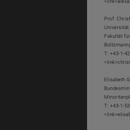
<link>alex
Prof. Chris
Universität
Fakultät fü
Boltzmanng
T: +43-1-4
<link>chris
Elisabeth 
Bundesmini
Minoritenpl
T: +43-1-5
<link>elis