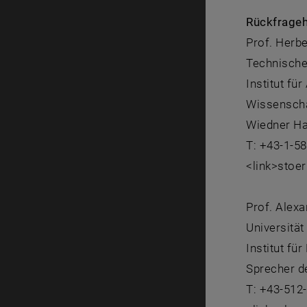
Rückfrageh
Prof. Herbe
Technische
Institut fü
Wissenschaf
Wiedner Ha
T: +43-1-5
<link>stoer
Prof. Alex
Universität
Institut fü
Sprecher d
T: +43-512