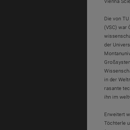
Vienna Scie
Die von TU 
(VSC) war 
wissenschaf
der Univers
Montanunive
Großsystem
Wissenscha
in der Welt
rasante te
ihn im welt
Erweitert 
Töchterle u