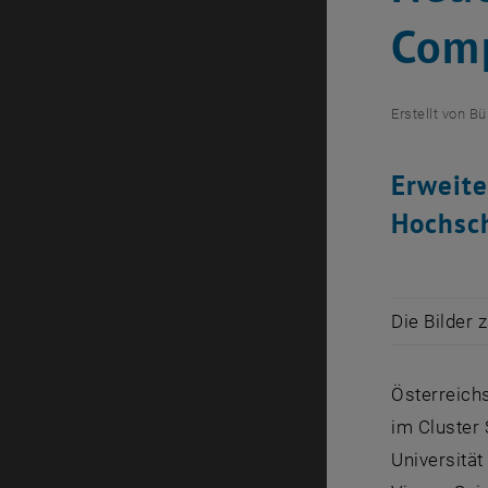
Comp
Erstellt von
Bü
Erweite
Hochsc
Die Bilder 
Österreich
im Cluster 
Universitä