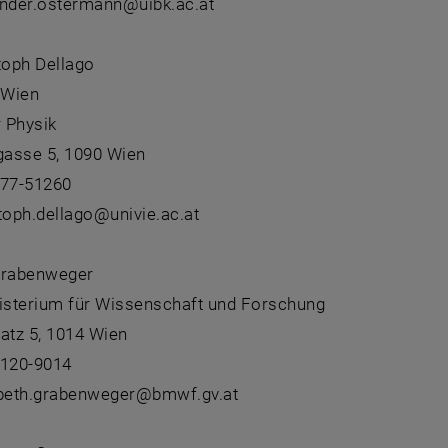
ander.ostermann@uibk.ac.at
toph Dellago
 Wien
r Physik
asse 5, 1090 Wien
277-51260
toph.dellago@univie.ac.at
Grabenweger
sterium für Wissenschaft und Forschung
atz 5, 1014 Wien
3120-9014
abeth.grabenweger@bmwf.gv.at