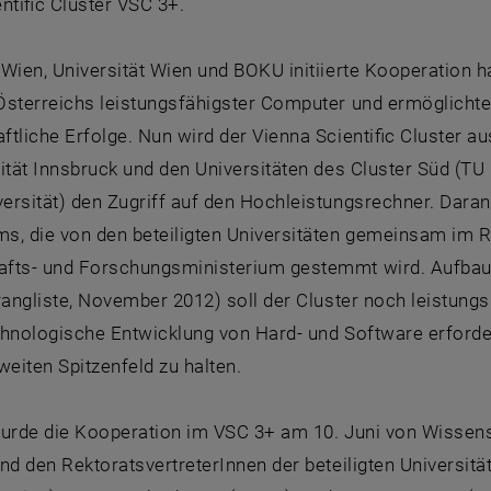
ntific Cluster VSC 3+.
Wien, Universität Wien und BOKU initiierte Kooperation h
Österreichs leistungsfähigster Computer und ermöglicht
tliche Erfolge. Nun wird der Vienna Scientific Cluster a
ität Innsbruck und den Universitäten des Cluster Süd (TU 
rsität) den Zugriff auf den Hochleistungsrechner. Daran 
s, die von den beteiligten Universitäten gemeinsam im 
fts- und Forschungsministerium gestemmt wird. Aufbaue
rangliste, November 2012) soll der Cluster noch leistungs
chnologische Entwicklung von Hard- und Software erforder
weiten Spitzenfeld zu halten.
wurde die Kooperation im VSC 3+ am 10. Juni von Wissen
nd den RektoratsvertreterInnen der beteiligten Universitä