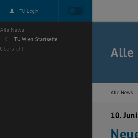
International
TU Login
Karriere
Zur 1. Menü Ebene
Alle News
Zurück zur letzten Ebene:
TU Wien Startseite
Zurück: Subseiten von TU Wien Startseite auflisten
Alle
Übersicht
Alle News
10. Jun
Neue