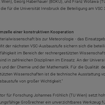
ät Wien), Georg Haberhauer (BOKU), und Franz Wotawa (TU 
 die für die Universität Innsbruck die Beteiligung am VSC 
mzelle einer konstruktiven Kooperation
terialwissenschaft bis zur Meteorologie - das Einsatzgeb
 "Mit der nächsten VSC-Ausbaustufe sichern sich die beteili
fähigkeit im Bereich der rechnergestützten Wissenschafte
nd in zahlreichen Disziplinen im Einsatz. An der Universi
 und der Chemie und der Mathematik. Für die Qualität de
tützten Wissenschaften ist die technische Ausstattung v
sbaustufe von großer Wichtigkeit."
ktor für Forschung Johannes Fröhlich (TU Wien) setzt ho
tungsfähige Großrechner ein unverzichtbares Werkzeug fü