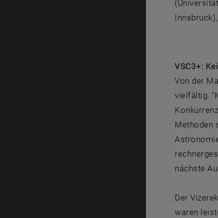
(Universit
Innsbruck),
VSC3+: Kei
Von der Ma
vielfältig.
Konkurrenz
Methoden si
Astronomie
rechnerges
nächste Au
Der Vizere
waren leis