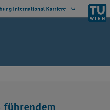
chung
International
Karriere
Suche
hs führendem