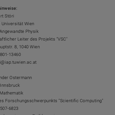
inweise:
rt Störi
 Universität Wien
r Angewandte Physik
tlicher Leiter des Projekts "VSC"
uptstr. 8, 1040 Wien
8801-13460
i@iap.tuwien.ac.at
ander Ostermann
 Innsbruck
r Mathematik
es Forschungsschwerpunkts "Scientific Computing"
-507-6823