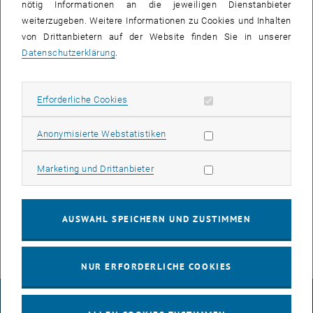
AE03.
nötig Informationen an die jeweiligen Dienstanbieter
weiterzugeben. Weitere Informationen zu Cookies und Inhalten
von Drittanbietern auf der Website finden Sie in unserer
Datenschutzerklärung
.
Im Zuge des Umbaus kommt es zu einer kurzen Unterbrechung der
betroffenen Anschlüsse:
Erforderliche Cookies zulassen
Erforderliche Cookies
- Computer und Netzwerkfähige Geräte (Drucker, etc.)
- Telefone
Statistik Cookies zulassen
Anonymisierte Webstatistiken
- WLAN
- eventuelle Zutrittskontrollsysteme
Marketing Cookies zulassen
Marketing und Drittanbieter
Bei Fragen oder bei Problemen im Rahmen der Arbeiten wenden Sie
sich bitte an die jeweiligen TUnet-Freigabeberechtigten Ihres
Institutes oder an help@it.tuwien.ac.at.
AUSWAHL SPEICHERN UND ZUSTIMMEN
NUR ERFORDERLICHE COOKIES
IMPRESSUM