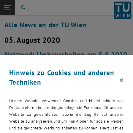
Studium
Seitennavigation öffnen
TU Login
Forschung
Suche
International
Alle News an der TU Wien
Quicklinks
Quicklinks-Menü umschalten
Karriere
05. August 2020
Zur 1. Menü Ebene
Alle News
Zurück zur letzten Ebene:
TU Wien Startseite
Zurück: Subseiten von TU Wien Startseite auflisten
Netzwerk-Umbauarbeiten am 5.8.2020
Übersicht
und evtl. 7.8.2020 mit Auswirkungen
Hinweis zu Cookies und anderen
in den Bereichen AB04, AC04, AE03
×
Techniken
Erstellt von
Michael Murlasits-Wernsdorfer
Im Zuge der Erneuerung und Konsolidierung unserer
Unsere Website verwendet Cookies und bindet Inhalte von
Netzwerkinfrastruktur, steht die Erneuerung unserer
Drittanbietern ein, um die grundlegende Funktionalität unserer
Hardware im Verteilerraum AC0402C bevor. Von diesem
Website zu gewährleisten sowie die Zugriffe auf unserer
Umbau betroffen sind Netzwerk-, Telefon- und Access Point-
Website zu analysieren und um Funktionen für soziale Medien
Anschlüsse in folgenden Gebäudebereichen: AB04, AC04,
und zielgerichtete Werbung anbieten zu können. Hierzu ist es