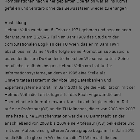
Komplikationen nach einer geplanten Operation war er ins Koma
gefallen und verstarb ohne das Bewusstsein wieder zu erlangen.
Ausbildung
Helmut Veith wurde am 5. Februar 1971 geboren und begann nach
der Matura am BG/BRG Tulln im Jahr 1989 das Studium der
computationalen Logik an der TU Wien, das er im Jahr 1994
abschloss; im Jahre 1998 erfolgte seine Promotion sub auspiciis
praesidentis zum Doktor der technischen Wissenschaften. Seine
berufliche Laufbahn begann Helmut Veith am Institut für
Informationssysteme, an dem er 1995 eine Stelle als
Universitätsassistent in der Abteilung Datenbanken und
Expertensysteme antrat. Im Jahr 2001 folgte die Habilitation, mit der
Helmut Veith die Lehrbefugnis für das Fach Angewandte und
Theoretische Informatik erwarb. Kurz danach folgte er einem Ruf
auf eine Professur (C3) an die TU München, die er von 2003 bis 2007
inne hatte. Eine Zwischenstation war die TU Darmstadt, an der
anschließend von 2008 bis 2009 eine Professur (W3) bekleidete und
mit dem Aufbau einer größeren Arbeitsgruppe begann. Im Jahr 2010
schließlich folgte sein Wechsel an die TU Wien auf die neu