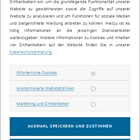
Drittanbietern ein, um die grundlegende Funktionalität unserer
Datenbanktheorie, Endliche Modelltheorie und Komplexitätstheorie.
Website zu gewährleisten sowie die Zugriffe auf unserer
In all diesen Gebieten hat Helmut Veith wesentliche Beiträge
Website zu analysieren und um Funktionen für soziale Medien
geleistet. Seine Forschungsresultate sind in einer Vielzahl von
und zielgerichtete Werbung anbieten zu können. Hierzu ist es
Publikationen in den angesehensten Zeitschriften und Konferenz-
nötig Informationen an die jeweiligen Dienstanbieter
Proceedings erschienen. Sein interdisziplinäres
weiterzugeben. Weitere Informationen zu Cookies und Inhalten
Forschungsverständnis und sein von Neugier und Anwendungen
von Drittanbietern auf der Website finden Sie in unserer
getriebener Ansatz haben dazu geführt, dass Helmut Veith in
Datenschutzerklärung
.
verschiedenen Bereichen Bekanntheit erlangte und hoch geschätzt
wurde. Dies spiegelt sich in der Mitgliedschaft in vielen diversen
Programmkomitees und Steering Committees wider. In seinem
Erforderliche Cookies zulassen
Erforderliche Cookies
Hauptforschungsgebiet war Helmut Veith Mitherausgeber des
Handbuchs für Model Checking, dessen letzter Band dieses Jahr
Statistik Cookies zulassen
Anonymisierte Webstatistiken
erscheint, Program Co-Chair der CAV Konferenz im Jahr 2013 sowie
der FMCAD Konferenz in diesem Jahr.
Marketing Cookies zulassen
Marketing und Drittanbieter
Nach seiner Rückkehr an die TU Wien hat Helmut Veith es als
Aufgabe angesehen, das vorhandene große Potential an unserer
AUSWAHL SPEICHERN UND ZUSTIMMEN
Universität in den logik-affinen Bereichen Datenbanken, Artificial
Intelligence, Wissensbasierte Systeme und Automatische