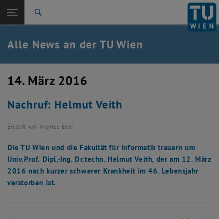
Studium
Seitennavigation öffnen
EN
TU Login
Forschung
Suche
International
Quicklinks
Alle News an der TU Wien
Quicklinks-Menü umschalten
Karriere
Zur 1. Menü Ebene
Alle News
14. März 2016
Zurück zur letzten Ebene:
TU Wien Startseite
Zurück: Subseiten von TU Wien Startseite auflisten
Nachruf: Helmut Veith
Übersicht
Erstellt von
Thomas Eiter
Die TU Wien und die Fakultät für Informatik trauern um
Univ.Prof. Dipl.-Ing. Dr.techn. Helmut Veith, der am 12. März
2016 nach kurzer schwerer Krankheit im 46. Lebensjahr
verstorben ist.