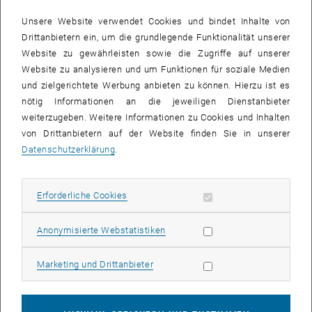
Unsere Website verwendet Cookies und bindet Inhalte von
Drittanbietern ein, um die grundlegende Funktionalität unserer
Website zu gewährleisten sowie die Zugriffe auf unserer
Website zu analysieren und um Funktionen für soziale Medien
und zielgerichtete Werbung anbieten zu können. Hierzu ist es
nötig Informationen an die jeweiligen Dienstanbieter
weiterzugeben. Weitere Informationen zu Cookies und Inhalten
von Drittanbietern auf der Website finden Sie in unserer
Datenschutzerklärung
.
Bild v
© Florian Pühringer
1 
1/6 Bilder
Erforderliche Cookies zulassen
Erforderliche Cookies
Statistik Cookies zulassen
Anonymisierte Webstatistiken
Beim MOVE.Walk führte Lena Rücker (MA 18) Studierende durch den
6. Bezirk und zeigte anhand von Pilotmaßnahmen, wie
Marketing Cookies zulassen
Marketing und Drittanbieter
gendersensible Stadtplanung den öffentlichen Mobilitätsraum
inklusiver gestaltet, indem sie alle Personengruppe einbezieht: etwa
durch breitere Gehsteige, taktile Bodenindikatoren, optimierte