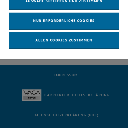
Beleuchtung und zusätzliche Sitzgelegenheiten. Diese Maßnahmen
AUSWAHL SPEICHERN UND ZUSTIMMEN
tragen zu erhöhter Sicherheit und Komfort für alle
Nutzer:innengruppen bei.
NUR ERFORDERLICHE COOKIES
Abschließend wurde darüber diskutiert, wie sich diese Maßnahmen
künftig mit Klimawandelanpassungsstrategien – etwa Begrünung
und Beschattung – verzahnen lassen.
ALLEN COOKIES ZUSTIMMEN
IMPRESSUM
BARRIEREFREIHEITSERKLÄRUNG
DATENSCHUTZERKLÄRUNG (PDF)