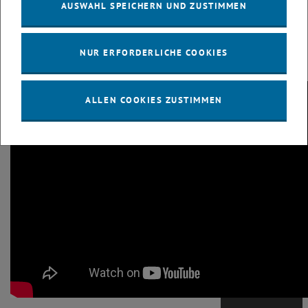
AUSWAHL SPEICHERN UND ZUSTIMMEN
lebhaften Diskussionen anregen will.
Interessiert am Thema Väterkarenz? Hier
NUR ERFORDERLICHE COOKIES
geht's zum Film:
ALLEN COOKIES ZUSTIMMEN