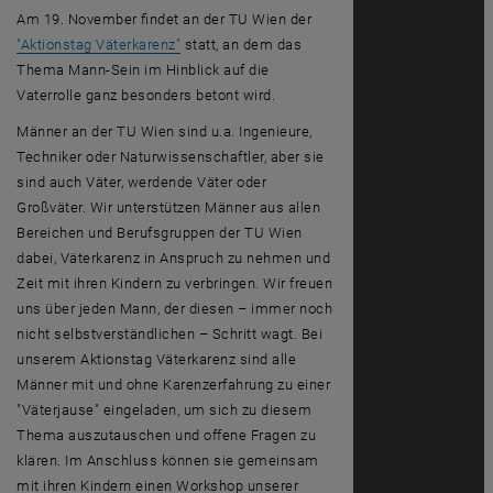
Am 19. November findet an der TU Wien der
, öffnet eine externe URL in einem neuen Fens
"Aktionstag Väterkarenz"
statt, an dem das
Thema Mann-Sein im Hinblick auf die
Vaterrolle ganz besonders betont wird.
Männer an der TU Wien sind u.a. Ingenieure,
Techniker oder Naturwissenschaftler, aber sie
sind auch Väter, werdende Väter oder
Großväter. Wir unterstützen Männer aus allen
Bereichen und Berufsgruppen der TU Wien
dabei, Väterkarenz in Anspruch zu nehmen und
Zeit mit ihren Kindern zu verbringen. Wir freuen
uns über jeden Mann, der diesen – immer noch
nicht selbstverständlichen – Schritt wagt. Bei
unserem Aktionstag Väterkarenz sind alle
Männer mit und ohne Karenzerfahrung zu einer
"Väterjause" eingeladen, um sich zu diesem
Thema auszutauschen und offene Fragen zu
klären. Im Anschluss können sie gemeinsam
mit ihren Kindern einen Workshop unserer