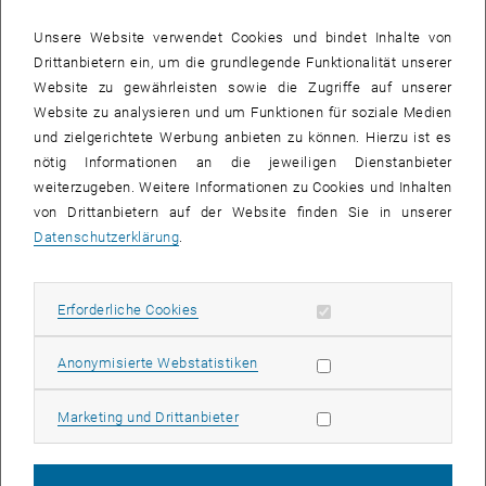
TU Wien für eine familienfreundliche
Unsere Website verwendet Cookies und bindet Inhalte von
Unternehmenskultur und für die Väterkarenz
Drittanbietern ein, um die grundlegende Funktionalität unserer
ein.
Website zu gewährleisten sowie die Zugriffe auf unserer
Website zu analysieren und um Funktionen für soziale Medien
Augenzwinkernd neue Wege gehen...
und zielgerichtete Werbung anbieten zu können. Hierzu ist es
Filmpremiere zum Thema
nötig Informationen an die jeweiligen Dienstanbieter
Väterkarenz
weiterzugeben. Weitere Informationen zu Cookies und Inhalten
Nach der Produktion des 1. Films zur
von Drittanbietern auf der Website finden Sie in unserer
Väterkarenz im Jahr 2018
"Papa mit Kind
Datenschutzerklärung
.
zuhause? Väterkarenz.österreichische
, öffnet eine externe URL in einem neu
Universitäten.Stimmungsbilder"
geht
, öffnet eine externe URL in eine
Erforderliche Cookies zulassen
das
Unikid- Unicare Austria Netzwerk
Erforderliche Cookies
augenzwinkernd neue Wege und präsentiert
heuer einen weiteren Film zum Thema
Statistik Cookies zulassen
Anonymisierte Webstatistiken
Väterkarenz an Universitäten. In
Zusammenarbeit mit dem
Marketing Cookies zulassen
Marketing und Drittanbieter
, öffnet eine externe UR
Kabaretist_innenpaar Kaufmann & Herberstein
entstand ein Kurzfilm, der mit überzeichneten
Rollenbildern und Geschlechtsstereotypien zu