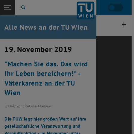
Studium
Seitennavigation öffnen
TU Login
Forschung
Suche
International
Quicklinks
Alle News an der TU Wien
Quicklinks-Menü umschalten
Karriere
Zur 1. Menü Ebene
Alle News
19. November 2019
Zurück zur letzten Ebene:
TU Wien Startseite
Zurück: Subseiten von TU Wien Startseite auflisten
"Machen Sie das. Das wird
Übersicht
Ihr Leben bereichern!" -
Väterkarenz an der TU
Wien
Erstellt von
Stefanie Madsen
Die TUW legt hier großen Wert auf ihre
gesellschaftliche Verantwortung und
Vorbildfunktion - im November unter