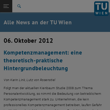
Studium
Seitennavigation öffnen
EN
TU Login
Forschung
Suche
International
Quicklinks
Alle News an der TU Wien
Quicklinks-Menü umschalten
Karriere
Zur 1. Menü Ebene
Alle News
06. Oktober 2012
Zurück zur letzten Ebene:
TU Wien Startseite
Zurück: Subseiten von TU Wien Startseite auflisten
Kompetenzmanagement: eine
Übersicht
theoretisch-praktische
Hintergrundbeleuchtung
Von Karin Link, Lutz von Rosenstiel
Folgt man der aktuellen Kienbaum Studie 2008 zum Thema
Personalentwicklung, so nimmt die Bedeutung von betrieblichem
Kompetenzmanagement stark zu. Unternehmen, die kein
professionelles Kompetenzmanagement betreiben, laufen Gefahr