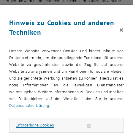
im Wettbewerb nicht bestehen zu können, Produktivitätsverluste
hinnehmen zu müssen, Leistungspotenziale ihrer MitarbeiterInnen
nicht auszuschöpfen und den Kampf um Fachkräfte zu verlieren.
Hinweis zu Cookies und anderen
Betriebliches Kompetenzmanagement scheint eine der tragenden
×
Säulen für nachhaltigen unternehmerischen Erfolg zu sein. Doch
Techniken
was versteckt sich hinter diesem Begriff, wie managt man
Kompetenzen und was ist dabei zu berücksichtigen? Der
nachfolgende Beitrag beleuchtet Hintergründe und zeigt anhand
Unsere Website verwendet Cookies und bindet Inhalte von
eines theoretischen Modells sowie praktischer
Drittanbietern ein, um die grundlegende Funktionalität unserer
Umsetzungsmöglichkeiten, wie die Verknüpfung zwischen
Website zu gewährleisten sowie die Zugriffe auf unserer
organisationaler und individueller Ebene gelingen kann.
Website zu analysieren und um Funktionen für soziale Medien
und zielgerichtete Werbung anbieten zu können. Hierzu ist es
Über die Autor_innen
nötig Informationen an die jeweiligen Dienstanbieter
a
Mag.
Karin Link
ist Universitätsassistentin am Institut of Human
weiterzugeben. Weitere Informationen zu Cookies und Inhalten
Resource & Change Management an der Johannes Kepler
von Drittanbietern auf der Website finden Sie in unserer
Universität {JKU} Linz. 2011 schloss sie ihr Wirtschaftspädagogik-
Datenschutzerklärung
.
Studium mit den Spezialisierungen Personalwirtschaft und
betriebliche Bildung und Berufspädagogik mit Auszeichnung ab und
wechselte von ihrer jahrelangen selbständigen Tätigkeit in der IT-
Erforderliche Cookies zulassen
Erforderliche Cookies
Branche an die JKU. Ihre aktuellen Forschungsschwerpunkte sind