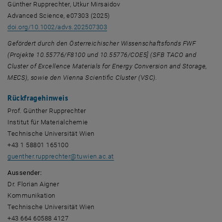
Günther Rupprechter, Utkur Mirsaidov
Advanced Science, e07303 (2025)
doi.org/10.1002/advs.202507303
Gefördert durch den Österreichischer Wissenschaftsfonds FWF
(Projekte 10.55776/F8100 und 10.55776/COE5] (SFB TACO and
Cluster of Excellence Materials for Energy Conversion and Storage,
MECS), sowie den Vienna Scientiﬁc Cluster (VSC).
Rückfragehinweis
Prof. Günther Rupprechter
Institut für Materialchemie
Technische Universität Wien
+43 1 58801 165100
guenther.rupprechter
@
tuwien.ac.at
Aussender:
Dr. Florian Aigner
Kommunikation
Technische Universität Wien
+43 664 60588 4127