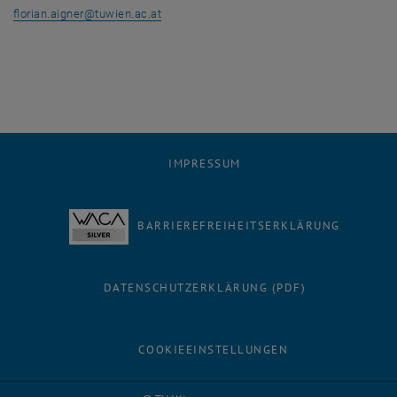
florian.aigner
@
tuwien.ac.at
IMPRESSUM
BARRIEREFREIHEITSERKLÄRUNG
DATENSCHUTZERKLÄRUNG (PDF)
COOKIEEINSTELLUNGEN
Facebook
LinkedIn
YouTube
Instagram
Bluesky