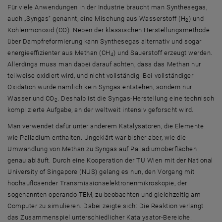
Für viele Anwendungen in der Industrie braucht man Synthesegas,
auch „Syngas“ genannt, eine Mischung aus Wasserstoff (H
) und
2
Kohlenmonoxid (CO). Neben der klassischen Herstellungsmethode
über Dampfreformierung kann Synthesegas alternativ und sogar
energieeffizienter aus Methan (CH
) und Sauerstoff erzeugt werden.
4
Allerdings muss man dabei darauf achten, dass das Methan nur
teilweise oxidiert wird, und nicht vollständig. Bei vollständiger
Oxidation würde nämlich kein Syngas entstehen, sondern nur
Wasser und CO
. Deshalb ist die Syngas-Herstellung eine technisch
2
komplizierte Aufgabe, an der weltweit intensiv geforscht wird.
Man verwendet dafür unter anderem Katalysatoren, die Elemente
wie Palladium enthalten. Ungeklärt war bisher aber, wie die
Umwandlung von Methan zu Syngas auf Palladiumoberflächen
genau abläuft. Durch eine Kooperation der TU Wien mit der National
University of Singapore (NUS) gelang es nun, den Vorgang mit
hochauflösender Transmissionselektronenmikroskopie, der
sogenannten operando TEM, zu beobachten und gleichzeitig am
Computer zu simulieren. Dabei zeigte sich: Die Reaktion verlangt
das Zusammenspiel unterschiedlicher Katalysator-Bereiche.