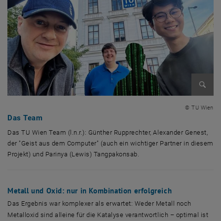
Bild v
© TU Wien
Das Team
Das TU Wien Team (l.n.r.): Günther Rupprechter, Alexander Genest,
der "Geist aus dem Computer" (auch ein wichtiger Partner in diesem
Projekt) und Parinya (Lewis) Tangpakonsab.
Das TU Wien Team (l.n.r.): Günther Rupprechter, Alexander Genest, der
Metall und Oxid: nur in Kombination erfolgreich
Das Ergebnis war komplexer als erwartet: Weder Metall noch
Metalloxid sind alleine für die Katalyse verantwortlich – optimal ist