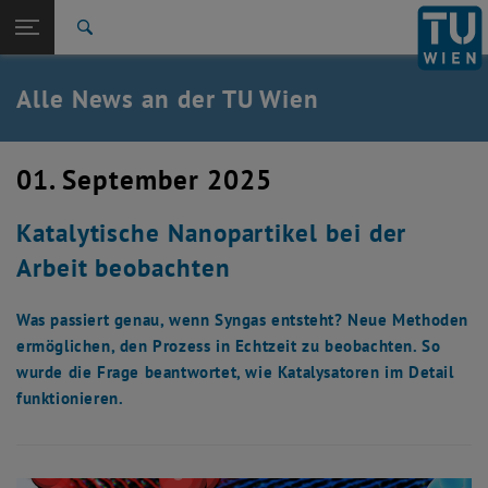
Studium
Seitennavigation öffnen
EN
TU Login
Forschung
Suche
International
Quicklinks
Alle News an der TU Wien
Quicklinks-Menü umschalten
Karriere
Zur 1. Menü Ebene
Alle News
01. September 2025
Zurück zur letzten Ebene:
TU Wien Startseite
Zurück: Subseiten von TU Wien Startseite auflisten
Katalytische Nanopartikel bei der
Übersicht
Arbeit beobachten
Was passiert genau, wenn Syngas entsteht? Neue Methoden
ermöglichen, den Prozess in Echtzeit zu beobachten. So
wurde die Frage beantwortet, wie Katalysatoren im Detail
funktionieren.