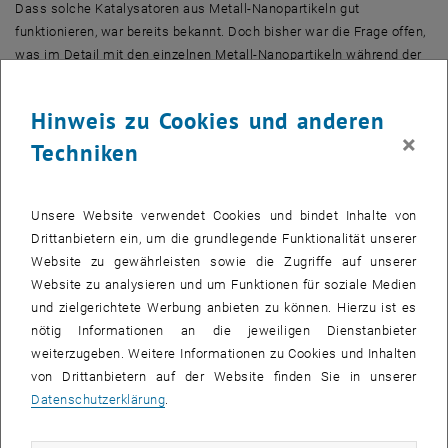
Dass solche Katalysatoren aus Metall-Nanopartikeln gut
funktionieren, war bereits bekannt. Doch bisher war die Frage offen,
was im Detail mit den einzelnen Metall-Nanopartikeln während der
katalytischen Reaktion passiert. „Insbesondere wollten wir wissen:
Wenn man die Reaktion mit Palladium-Nanopartikeln durchführt, ist
Hinweis zu Cookies und anderen
dann das Palladium selbst für die Katalyse verantwortlich, oder
×
Techniken
Palladium-Oxid, das sich während der Reaktion bildet?“
Genau dieser Frage konnte man nun erstmals nachgehen, durch
eine Kombination verschiedener hochmoderner
Unsere Website verwendet Cookies und bindet Inhalte von
Herangehensweisen: Das Team beobachtete die Nanopartikel in
Drittanbietern ein, um die grundlegende Funktionalität unserer
Echtzeit während der katalytischen Reaktion mit hochauflösender
Website zu gewährleisten sowie die Zugriffe auf unserer
Transmissionselektronenmikroskopie. Gleichzeitig wurde mit
Website zu analysieren und um Funktionen für soziale Medien
Massenspektrometrie überwacht, welche Produkte zu welchem
und zielgerichtete Werbung anbieten zu können. Hierzu ist es
Zeitpunkt entstehen – und all das konnte dann durch
nötig Informationen an die jeweiligen Dienstanbieter
Computersimulationen ergänzt werden. Durch diese Kombination
weiterzugeben. Weitere Informationen zu Cookies und Inhalten
wurde es erstmals möglich, ein genaueres mechanistisches Bild
von Drittanbietern auf der Website finden Sie in unserer
des Prozesses zu gewinnen.
Datenschutzerklärung
.
Wie funktioniert der Katalysator?