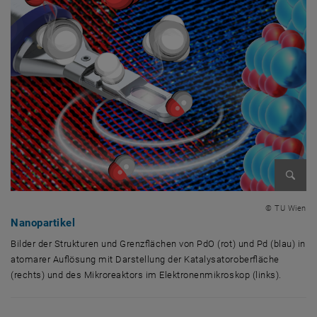
Bild v
© TU Wien
Nanopartikel
Bilder der Strukturen und Grenzflächen von PdO (rot) und Pd (blau) in
atomarer Auflösung mit Darstellung der Katalysatoroberfläche
(rechts) und des Mikroreaktors im Elektronenmikroskop (links).
Bilder der Strukturen und Grenzflächen von PdO (rot) und Pd (blau) in 