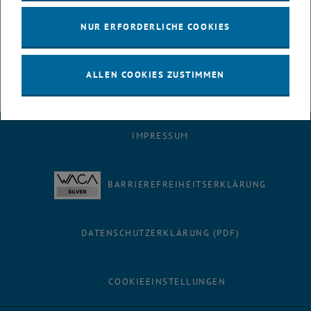
<link http: www.tuwien.ac.at pr events
events_streitgespraeche_19.shtml blank tutextlinks>
NUR ERFORDERLICHE COOKIES
www.tuwien.ac.at/pr/events/events_streitgespraeche_19.shtml
ALLEN COOKIES ZUSTIMMEN
IMPRESSUM
BARRIEREFREIHEITSERKLÄRUNG
DATENSCHUTZERKLÄRUNG (PDF)
COOKIEEINSTELLUNGEN