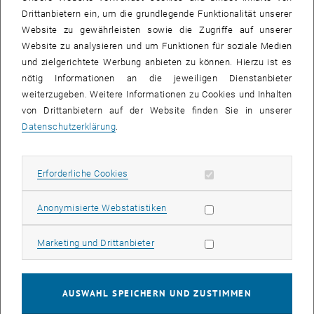
Experten Rudolf Burger (Universität für Angewandte Kunst), Heinz W.
Drittanbietern ein, um die grundlegende Funktionalität unserer
Engl (Österreichische Mathematische Gesellschaft), Walter
Website zu gewährleisten sowie die Zugriffe auf unserer
Schachermayer (TU Wien) und Rudolf Taschner (TU Wien) der Frage
Website zu analysieren und um Funktionen für soziale Medien
nachgehen "Ist Mathematik spekulativ?". Die Moderation übernimmt
und zielgerichtete Werbung anbieten zu können. Hierzu ist es
wie immer Peter Weinberger.
nötig Informationen an die jeweiligen Dienstanbieter
weiterzugeben. Weitere Informationen zu Cookies und Inhalten
Der Eintritt ist frei, ZuhörerInnen sind herzlich willkommen.
von Drittanbietern auf der Website finden Sie in unserer
Datenschutzerklärung
.
Diskussion:
"Ist Mathematik spekulativ?"
eilnehmer:
Erforderliche Cookies zulassen
Erforderliche Cookies
Rudolf Burger (Universität für Angewandte Kunst)
Heinz W. Engl (Österreichische Mathematische Gesellschaft)
Statistik Cookies zulassen
Anonymisierte Webstatistiken
Walter Schachermayer (TU Wien)
Rudolf Taschner (TU Wien)
Marketing Cookies zulassen
Marketing und Drittanbieter
Datum/Zeit:
16. Dezember 2004, 18:30 Uhr
Ort:
Boeckl-Saal der TU Wien, Karlsplatz 13, 1040 Wien, Stiege 1, 1.
Stock
AUSWAHL SPEICHERN UND ZUSTIMMEN