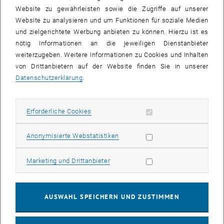
Website zu gewährleisten sowie die Zugriffe auf unserer
Website zu analysieren und um Funktionen für soziale Medien
und zielgerichtete Werbung anbieten zu können. Hierzu ist es
nötig Informationen an die jeweiligen Dienstanbieter
weiterzugeben. Weitere Informationen zu Cookies und Inhalten
von Drittanbietern auf der Website finden Sie in unserer
Datenschutzerklärung
.
Bild v
© Atominstitut
Erforderliche Cookies zulassen
Erforderliche Cookies
Statistik Cookies zulassen
Anonymisierte Webstatistiken
Happy Holidays from team Caesium!
Although the situation with Covid made progress in the lab at times
Marketing Cookies zulassen
Marketing und Drittanbieter
difficult, we end the year on a high note! The group has grown
substantially in 2021: we welcome Shreyas Gulhane as our new
PhD student. Shreyas joined from earlier this year after finishing his
AUSWAHL SPEICHERN UND ZUSTIMMEN
master at Ruhr Universität Bochum and MPQ at Garching. The team
was also joined by Master students Christian and Klaudia, as well