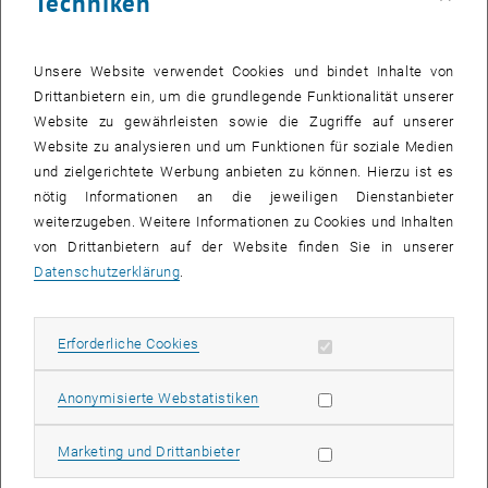
Techniken
Behebung des Problems
ist der Erwerb von eset-Produkten für Studierende ausgesetzt
werden für Mitarbeitende keine neuen Keys zur Verfügung gestellt.
Unsere Website verwendet Cookies und bindet Inhalte von
Diese werden so bald wieder verfügbar nachgereicht
Drittanbietern ein, um die grundlegende Funktionalität unserer
Website zu gewährleisten sowie die Zugriffe auf unserer
können keine Lizenzkeys für Mitarbeitende verlängert werden.
Website zu analysieren und um Funktionen für soziale Medien
Sollte Ihr Virenscanner bereits abgelaufen sein, nutzen Sie bitte
und zielgerichtete Werbung anbieten zu können. Hierzu ist es
eine free-Version oder einen Test-Key um die Zeit bis zur
nötig Informationen an die jeweiligen Dienstanbieter
Behebung zu überbrücken.
weiterzugeben. Weitere Informationen zu Cookies und Inhalten
Update vom 13.02.2025
von Drittanbietern auf der Website finden Sie in unserer
eset konnte bisher keine Verbesserung erreichen. Wir stehen
Datenschutzerklärung
.
weiterhin mit dem Hersteller in Kontakt.
Update vom 20.02.2025
Erforderliche Cookies zulassen
Erforderliche Cookies
Der Hersteller hat sich seit über einer Woche nicht mehr gemeldet,
Tests haben ergeben, dass Neubestellungen wieder funktionieren,
Statistik Cookies zulassen
Anonymisierte Webstatistiken
Verlängerungen sind weiterhin nicht möglich. Wir bitten daher, uns
per Ticket (mit Angabe der Buchungsnummer) zu informieren, wenn
Marketing Cookies zulassen
Marketing und Drittanbieter
in dringenden Fällen ein Schlüsseltausch gewünscht wird.