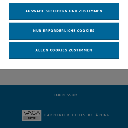
Update vom 28.02.2025
AUSWAHL SPEICHERN UND ZUSTIMMEN
Der Supportfall wurde an eine andere Ansprechperson beim
Hersteller übertragen und wir warten weiterhin auf Behebung des
Problems.
NUR ERFORDERLICHE COOKIES
Update vom 03.03.2025
Da eset nicht in der Lage ist, die Funktionalität wiederherzustellen,
wird eset zum 31.05.2025 eingestellt. Mehr dazu in unserer
ALLEN COOKIES ZUSTIMMEN
Newsmeldung
.
IMPRESSUM
BARRIEREFREIHEITSERKLÄRUNG