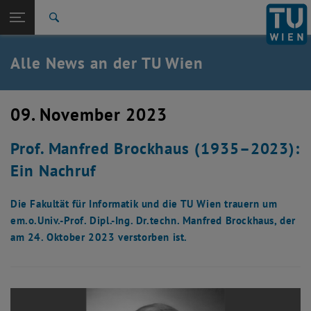
Studium
Seitennavigation öffnen
TU Login
Forschung
Suche
International
Quicklinks
Alle News an der TU Wien
Quicklinks-Menü umschalten
Karriere
Zur 1. Menü Ebene
Alle News
09. November 2023
Zurück zur letzten Ebene:
TU Wien Startseite
Zurück: Subseiten von TU Wien Startseite auflisten
Prof. Manfred Brockhaus (1935–2023):
Übersicht
Ein Nachruf
Die Fakultät für Informatik und die TU Wien trauern um
em.o.Univ.-Prof. Dipl.-Ing. Dr.techn. Manfred Brockhaus, der
am 24. Oktober 2023 verstorben ist.