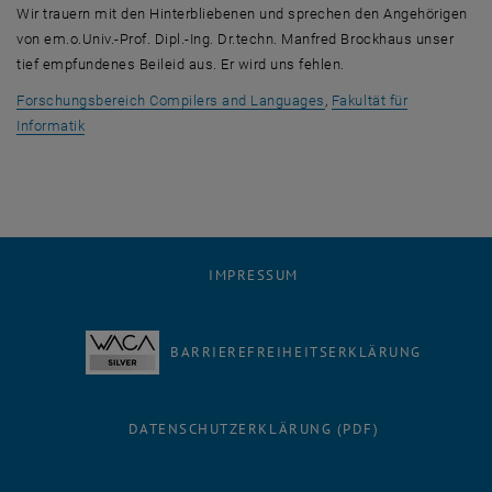
Wir trauern mit den Hinterbliebenen und sprechen den Angehörigen
von em.o.Univ.-Prof. Dipl.-Ing. Dr.techn. Manfred Brockhaus unser
tief empfundenes Beileid aus. Er wird uns fehlen.
, öffnet eine externe UR
Forschungsbereich Compilers and Languages
,
Fakultät für
, öffnet eine externe URL in einem neuen Fenster
Informatik
IMPRESSUM
BARRIEREFREIHEITSERKLÄRUNG
DATENSCHUTZERKLÄRUNG (PDF)