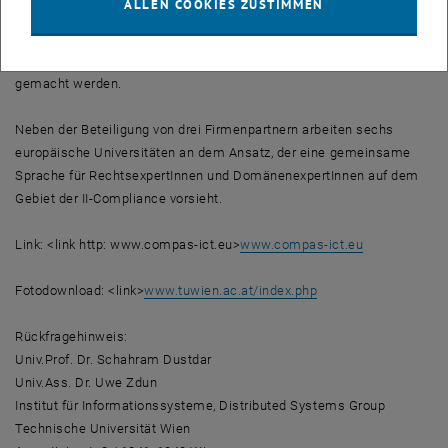
ALLEN COOKIES ZUSTIMMEN
Überprüfung von Firmen verwenden, heißen beispielsweise „Basel
II“ oder „Sarbanes-Oxley Act“. Halten sich Firmen nicht an diese
gesetzlichen Vorschriften, können sie oftmals dafür haftbar
gemacht werden.
Neben der Beteiligung von drei Firmenpartnern arbeiten sechs
europäische Universitäten an dem Ansatz, der eine gemeinsame
Sprache für RechtsexpertInnen und DomänenexpertInnen auf dem
Gebiet der II-Compliance vorsieht.
Link: <link http: www.compas-ict.eu>
www.compas-ict.eu
Fotodownload: <link>
www.tuwien.ac.at/index.php
Rückfragehinweis:
Univ.Prof. Dr. Schahram Dustdar
Univ.Ass. Dr. Uwe Zdun
Institut für Informationssysteme, Distributed Systems Group
Technische Universität Wien