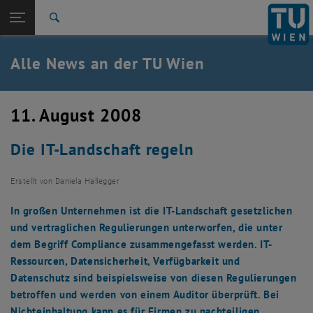
Studium
Seitennavigation öffnen
EN
TU Login
Forschung
Suche
International
Quicklinks
Alle News an der TU Wien
Quicklinks-Menü umschalten
Karriere
Zur 1. Menü Ebene
Alle News
11. August 2008
Zurück zur letzten Ebene:
TU Wien Startseite
Zurück: Subseiten von TU Wien Startseite auflisten
Die IT-Landschaft regeln
Übersicht
Erstellt von
Daniela Hallegger
In großen Unternehmen ist die IT-Landschaft gesetzlichen
und vertraglichen Regulierungen unterworfen, die unter
dem Begriff Compliance zusammengefasst werden. IT-
Ressourcen, Datensicherheit, Verfügbarkeit und
Datenschutz sind beispielsweise von diesen Regulierungen
betroffen und werden von einem Auditor überprüft. Bei
Nichteinhaltung kann es für Firmen zu nachteiligen