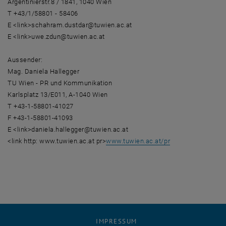
Argentinierstr.8 / 1841, 1040 Wien
T +43/1/58801 - 58406
E <link>schahram.dustdar@tuwien.ac.at
E <link>uwe.zdun@tuwien.ac.at
Aussender:
Mag. Daniela Hallegger
TU Wien - PR und Kommunikation
Karlsplatz 13/E011, A-1040 Wien
T +43-1-58801-41027
F +43-1-58801-41093
E <link>daniela.hallegger@tuwien.ac.at
<link http: www.tuwien.ac.at pr>
www.tuwien.ac.at/pr
IMPRESSUM