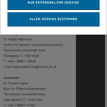
NUR ERFORDERLICHE COOKIES
Fotodownload: <link dle pr aktuelles
downloads
ALLEN COOKIES ZUSTIMMEN
solarzellentechnik>
www.tuwien.ac.at/dle/pr/aktuelles/downloads/2013
Rückfragehinweis:
Dr. Nadja Adamovic
Institut für Sensor- und Aktuatorsysteme
Technische Universität Wien
Floragasse 7, 1040 Wien
T: +43-1-58801-76648
<link>nadja.adamovic@tuwien.ac.at
Aussender:
Dr. Florian Aigner
Büro für Öffentlichkeitsarbeit
Technische Universität Wien
Operngasse 11, 1040 Wien
T: +43-1-58801-41027