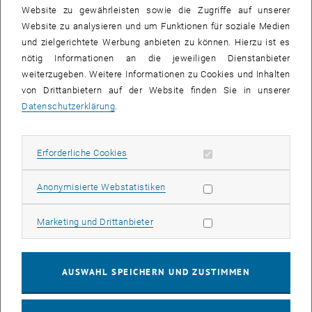
besonders leicht und biegsam und können
Website zu gewährleisten sowie die Zugriffe auf unserer
daher auch auf Textilien eingesetzt werden.
Website zu analysieren und um Funktionen für soziale Medien
und zielgerichtete Werbung anbieten zu können. Hierzu ist es
Technik und Design aus ganz Europa
nötig Informationen an die jeweiligen Dienstanbieter
„Wir arbeiten immer wieder mit erfolgreichen
weiterzugeben. Weitere Informationen zu Cookies und Inhalten
Solarzellen-Herstellern zusammen. Dass wir
von Drittanbietern auf der Website finden Sie in unserer
nun allerdings auch noch die Creative
Datenschutzerklärung
.
Industries in so ein Forschungsprojekt
hereinholen, ist etwas ganz Besonderes, damit
sind wir auch bei der EU auf große
Erforderliche Cookies zulassen
Erforderliche Cookies
Aufmerksamkeit gestoßen“, sagt Adamovic.
Insgesamt sind elf Forschungseinrichtungen
Statistik Cookies zulassen
Anonymisierte Webstatistiken
und Firmenpartner an dem Projekt beteiligt –
aus Österreich ist neben der TU Wien und der
Marketing Cookies zulassen
Marketing und Drittanbieter
Photovoltaik-Firma Sunplugged auch RHP
Technology mit dabei. Weitere Partner
kommen aus Dänemark, Spanien,
AUSWAHL SPEICHERN UND ZUSTIMMEN
Deutschland, Italien und Frankreich. Das Kick-
off-Meeting wird am 31. 01. und 01. 02. 2013
an der TU Wien stattfinden.