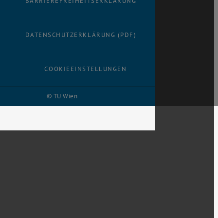
BARRIEREFREIHEITSERKLÄRUNG
DATENSCHUTZERKLÄRUNG (PDF)
COOKIEEINSTELLUNGEN
© TU Wien
# 116210