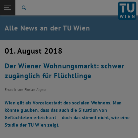
Studium
Seitennavigation öffnen
TU Login
Forschung
Suche
International
Quicklinks
Alle News an der TU Wien
Quicklinks-Menü umschalten
Karriere
Zur 1. Menü Ebene
Alle News
01. August 2018
Zurück zur letzten Ebene:
TU Wien Startseite
Zurück: Subseiten von TU Wien Startseite auflisten
Der Wiener Wohnungsmarkt: schwer
Übersicht
zugänglich für Flüchtlinge
Erstellt von
Florian Aigner
Wien gilt als Vorzeigestadt des sozialen Wohnens. Man
könnte glauben, dass das auch die Situation von
Geflüchteten erleichtert – doch das stimmt nicht, wie eine
Studie der TU Wien zeigt.