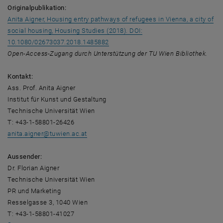
Originalpublikation:
Anita Aigner, Housing entry pathways of refugees in Vienna, a city of
social housing, Housing Studies (2018). DOI:
, öffnet eine externe URL in einem ne
10.1080/02673037.2018.1485882
Open-Access-Zugang durch Unterstützung der TU Wien Bibliothek.
Kontakt:
Ass. Prof. Anita Aigner
Institut für Kunst und Gestaltung
Technische Universität Wien
T: +43-1-58801-26426
anita.aigner
@
tuwien.ac.at
Aussender:
Dr. Florian Aigner
Technische Universität Wien
PR und Marketing
Resselgasse 3, 1040 Wien
T: +43-1-58801-41027