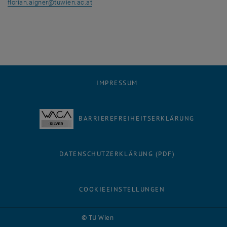
florian.aigner
@
tuwien.ac.at
IMPRESSUM
BARRIEREFREIHEITSERKLÄRUNG
DATENSCHUTZERKLÄRUNG (PDF)
COOKIEEINSTELLUNGEN
Facebook
LinkedIn
YouTube
Instagram
Bluesky
© TU Wien
# 116210