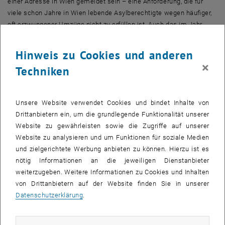
einer Adresse in Wien gemeldet sein – eine Anforderung, die für
viele schon Jahre in Wien lebende Asylberechtigte wegen häufiger,
oft erzwungener Umzüge nicht zu erfüllen ist. Auch das im Jahr
2015 eingeführte Bonussystem für Langzeitwiener_innen sorgt für
strukturelle Benachteiligung: Es erlaubt ein Vorrücken in der
Hinweis zu Cookies und anderen
Warteliste für Gemeindewohnungen um drei Monate pro fünf Jahre
×
Techniken
Meldezeit (maximal 9 Monate), was neu Zugewanderte in der
Warteschlange nach hinten reiht.
„Wenn es öffentliche Unterstützung gibt, dann am ehesten für
Unsere Website verwendet Cookies und bindet Inhalte von
Familien oder Frauen mit Kindern“, sagt Anita Aigner. Allerdings wird
Drittanbietern ein, um die grundlegende Funktionalität unserer
im Rahmen der sozialen Wohnungsvergabe, wo Sozialarbeiter_innen
Website zu gewährleisten sowie die Zugriffe auf unserer
in den Prozess der Vergabe eingebunden sind, nur eine sehr geringe
Website zu analysieren und um Funktionen für soziale Medien
Anzahl von Gemeindewohnungen vergeben – meist schlechtere, die
und zielgerichtete Werbung anbieten zu können. Hierzu ist es
von anderen abgelehnt worden sind.
nötig Informationen an die jeweiligen Dienstanbieter
weiterzugeben. Weitere Informationen zu Cookies und Inhalten
Diskriminierung und Ausbeutung auf dem privaten
von Drittanbietern auf der Website finden Sie in unserer
Mietwohnungsmarkt
Datenschutzerklärung
.
Auch der private Wohnungsmarkt ist für Flüchtlinge schwer
zugänglich. „Wohnungssuchende mit schlechtem Deutsch und
ohne Arbeit ziehen im Konkurrenzkampf um die knappe Ressource