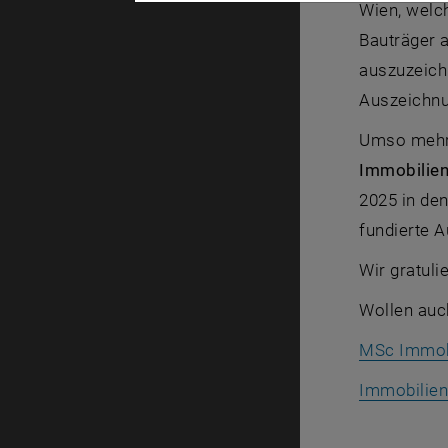
Wien, welc
Bauträger a
auszuzeich
Auszeichnu
Umso mehr 
Immobilie
2025 in de
fundierte 
Wir gratuli
Wollen auc
MSc Immob
Immobilien