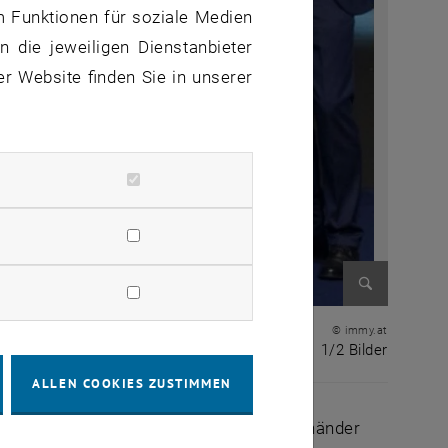
m Funktionen für soziale Medien
 die jeweiligen Dienstanbieter
er Website finden Sie in unserer
Bild vergr
© immy.at
1 von 2 
1/2 Bilder
ALLEN COOKIES ZUSTIMMEN
ruppe der Immobilien- und Vermögenstreuhänder