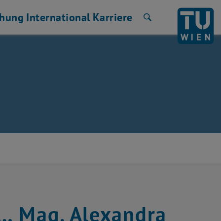
chung
International
Karriere
Suche
… Mag. Alexandra