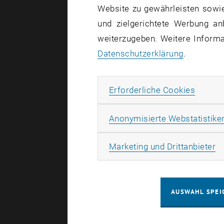
Website zu gewährleisten sowie
und zielgerichtete Werbung an
weiterzugeben. Weitere Informat
Datenschutzerklärung
.
Erforde
Erforderliche Cookies
Anonymisierte Webstatistike
Ma
Marketing und Drittanbieter
AUSWAHL SPEI
Der
Immy 