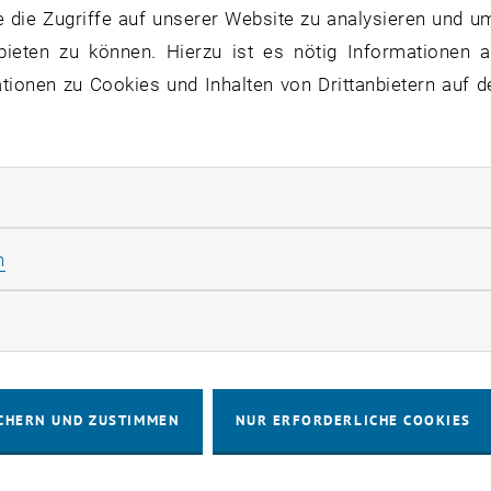
 die Zugriffe auf unserer Website zu analysieren und u
bieten zu können. Hierzu ist es nötig Informationen an
ionen zu Cookies und Inhalten von Drittanbietern auf d
rliche Cookies zulassen
Statistik Cookies zulassen
n
rketing Cookies zulassen
CHERN UND ZUSTIMMEN
NUR ERFORDERLICHE COOKIES
Award
ist eine langjährige Qualitätsinitiative der Fachg