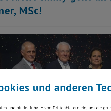
er, MSc!
ookies und anderen Te
s und bindet Inhalte von Drittanbietern ein, um die gru