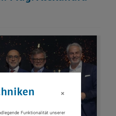
chniken
×
ndlegende Funktionalität unserer