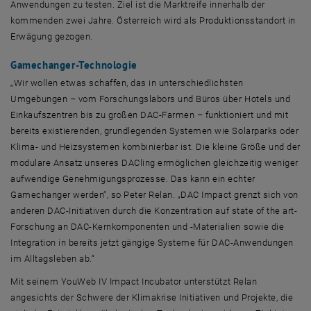
Anwendungen zu testen. Ziel ist die Marktreife innerhalb der
kommenden zwei Jahre. Österreich wird als Produktionsstandort in
Erwägung gezogen.
Gamechanger
-Technologie
„Wir wollen etwas schaffen, das in unterschiedlichsten
Umgebungen – vom Forschungslabors und Büros über Hotels und
Einkaufszentren bis zu großen DAC-Farmen – funktioniert und mit
bereits existierenden, grundlegenden Systemen wie Solarparks oder
Klima- und Heizsystemen kombinierbar ist. Die kleine Größe und der
modulare Ansatz unseres DACling ermöglichen gleichzeitig weniger
aufwendige Genehmigungsprozesse. Das kann ein echter
Gamechanger
werden“, so
Peter Relan
. „DAC
Impact
grenzt sich von
anderen DAC-Initiativen durch die Konzentration auf
state of the art
-
Forschung an DAC-Kernkomponenten und -Materialien sowie die
Integration in bereits jetzt gängige Systeme für DAC-Anwendungen
im Alltagsleben ab.“
Mit seinem
YouWeb IV Impact Incubator
unterstützt
Relan
angesichts der Schwere der Klimakrise Initiativen und Projekte, die