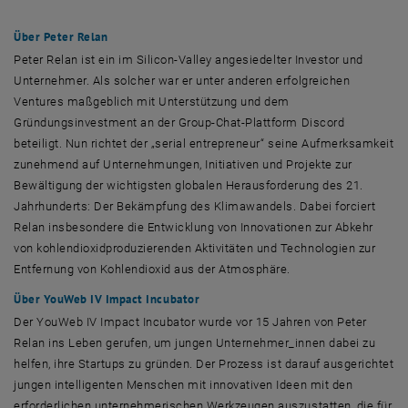
Über
Peter Relan
Peter Relan
ist ein im
Silicon-Valley
angesiedelter
Investor
und
Unternehmer. Als solcher war er unter anderen erfolgreichen
Ventures maßgeblich mit Unterstützung und dem
Gründungsinvestment an der
Group-Chat
-Plattform
Discord
beteiligt. Nun richtet der „
serial entrepreneur
“ seine Aufmerksamkeit
zunehmend auf Unternehmungen, Initiativen und Projekte zur
Bewältigung der wichtigsten globalen Herausforderung des 21.
Jahrhunderts: Der Bekämpfung des Klimawandels. Dabei forciert
Relan
insbesondere die Entwicklung von Innovationen zur Abkehr
von kohlendioxidproduzierenden Aktivitäten und Technologien zur
Entfernung von Kohlendioxid aus der Atmosphäre.
Über
YouWeb IV Impact Incubator
Der
YouWeb IV Impact Incubator
wurde vor 15 Jahren von
Peter
Relan
ins Leben gerufen, um jungen Unternehmer_innen dabei zu
helfen, ihre
Startups
zu gründen. Der Prozess ist darauf ausgerichtet
jungen intelligenten Menschen mit innovativen Ideen mit den
erforderlichen unternehmerischen Werkzeugen auszustatten, die für