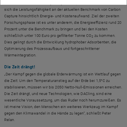
unterschiedlichen Testumgebungen zu erproben.“ Derzeit orientiert
sich die Leistungsfähigkeit an der aktuellen
Benchmark
von
Carbon
Capture
hinsichtlich Energie- und Kostenaufwand. Ziel der zweiten
Forschungsphase ist es unter anderem, die Energieeffizienz rund 20
Prozent unter die
Benchmark
zu bringen und bei den Kosten
schließlich unter 100 Euro pro gefilterter Tonne CO
zu kommen.
2
Dies gelingt durch die Entwicklung hydrophober Adsorbenten, die
Optimierung des Prozessaufbaus und fortgeschrittener
Wärmeintegration.
Die Zeit drängt!
„Der Kampf gegen die globale Erderwärmung ist ein Wettlauf gegen
die Zeit: Um den Temperaturanstieg auf der Erde bei 1,5°C zu
stabilisieren, müssen wir bis 2050 Netto-Null-Emissionen erreichen.
Die Zeit drängt, und neue Technologien, wie DACling, sind eine
wesentliche Voraussetzung, um das Ruder noch herumzureißen. Es
ist meine Vision, den Menschen ein weiteres Werkzeug im Kampf
gegen den Klimawandel in die Hände zu legen“, schließt
Peter
Relan
.