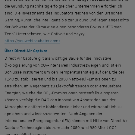
die Gründung nachhaltig erfolgreicher Unternehmen erforderlich
sind. Die
Investments
des
Incubators
reichen von den Branchen
Gaming
, Künstliche Intelligenz bis zur Bildung und legen angesichts
der Schwere der Klimakrise einen besonderen Fokus auf "
Green
Tech
"-Unternehmen, wie Optivolt und Yayzy.
, öffnet eine externe URL in einem neuen
https://youwebincubator.com/
Über Direct Air Capture
Direct Air Capture
gilt als wichtige Säule für die innovative
Ökologisierung von CO
-intensiven Industriezweigen und ist ein
2
Schlüsselinstrument um den Temperaturanstieg auf der Erde bei
1,5°C zu stabilisieren und bis 2050 Netto-Null-Emissionen zu
erreichen. Im Gegensatz zu Elektrofahrzeugen oder erneuerbare
Energien, welche die CO
-Emmissionen bestenfalls einsparen
2
können, verfolgt die DAC den innovativen Ansatz das aus der
Atmosphäre entfernte Kohlendioxid sicher und wirtschaftlich zu
speichern und wiederzuverwerten. Nach Angaben der
Internationalen Energieagentur (IEA) können mit Hilfe von
Direct Air
Capture
Technologien bis zum Jahr 2050 rund 980 Mio. t CO2
herausgefiltert werden.