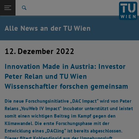
Studium
Seitennavigation öffnen
TU Login
Forschung
Suche
International
Quicklinks
Alle News an der TU Wien
Quicklinks-Menü umschalten
Karriere
Zur 1. Menü Ebene
Alle News
12. Dezember 2022
Zurück zur letzten Ebene:
TU Wien Startseite
Zurück: Subseiten von TU Wien Startseite auflisten
Innovation Made in Austria: Investor
Übersicht
Peter Relan und TU Wien
Wissenschaftler forschen gemeinsam
Die neue Forschungsinitiative „DAC Impact“ wird von Peter
Relans „YouWeb IV Impact“ Incubator unterstützt und leistet
somit einen wichtigen Beitrag im Kampf gegen den
Klimawandel. Die erste Forschungsphase mit der
Entwicklung eines „DACling“ ist bereits abgeschlossen.
Dieser filtert Kohlendioxid aus der Umgebungsluft.