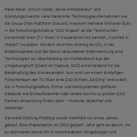
Peter Relan, Silicon Valley „serial entrepreneur“
und
Gründungsinvestor vieler bekannter Technologieunternehmen wie
die
Group-Chat
-Plattform
Discord
, investiert mehrere Millionen Euro
in die Forschungsinitiative "DAC
Impact
" an der Technischen
Universität Wien (TU Wien) in Kooperation mit seinem ,,
YouWeb IV
Impact
“
Incubator
. Mit dem enormen Anstieg an CO
in der
2
Erdatmosphäre und der damit verbundenen Erderwärmung sind
Technologien zur Abscheidung von Kohlendioxid aus der
Umgebungsluft (
Direct Air Capture
, DAC) entscheidend für die
Bekämpfung des Klimawandels. Nun wird von einem 8-köpfigen
Forscherteam der TU Wien eine DAC-Einheit „DACling“ entwickelt,
die in Forschungslabors, Klima- und Heizsystemen größerer
Gebäude wie Einkaufszentren oder Hotels bis hin zu großen DAC-
Farmen Anwendung finden kann – modular, dezentral und
skalierbar.
Der erste DACling-Prototyp wurde innerhalb nur eines Jahres
gebaut. Eine Präsentation ist 2023 geplant. Jetzt geht es darum, ihn
zu optimieren sowie ihn in verschiedenen Umgebungen und