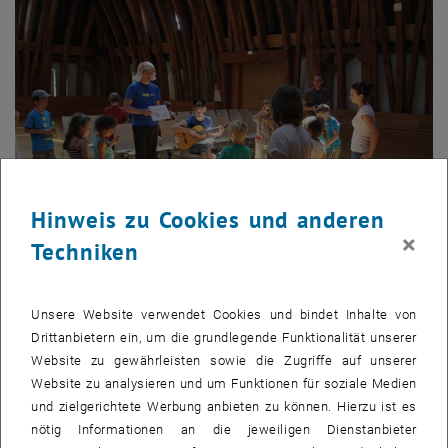
Hinweis zu Cookies und anderen
×
Techniken
Bild v
1 
1/3 Bilder
Unsere Website verwendet Cookies und bindet Inhalte von
Drittanbietern ein, um die grundlegende Funktionalität unserer
Website zu gewährleisten sowie die Zugriffe auf unserer
Im Auftrag von Mag. Anna Steiger, Vizerektorin für Personal und
Website zu analysieren und um Funktionen für soziale Medien
Gender, hat eine Projektgruppe unter der Leitung von Ewa Vesely in
und zielgerichtete Werbung anbieten zu können. Hierzu ist es
der Zusammenarbeit mit der Fakultät für Technische Chemie für
nötig Informationen an die jeweiligen Dienstanbieter
diesen Tag etwas Besonderes für Kinder der TU-MitarbeiterInnen