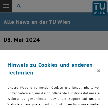
Studium
Seitennavigation öffnen
TU Login
Forschung
Suche
International
Quicklinks
Alle News an der TU Wien
Quicklinks-Menü umschalten
Karriere
Zur 1. Menü Ebene
Alle News
08. Mai 2024
Zurück zur letzten Ebene:
TU Wien Startseite
Zurück: Subseiten von TU Wien Startseite auflisten
Auslobung des Peter-Faller-
Übersicht
Nachwuchsförderpreises 2023/ 2024
Hinweis zu Cookies und anderen
×
für herausragende wissenschaftliche Abschlussarbeiten aus
Techniken
dem Bereich Transport – Verkehr – Logistik
Unsere Website verwendet Cookies und bindet Inhalte von
Drittanbietern ein, um die grundlegende Funktionalität unserer
Website zu gewährleisten sowie die Zugriffe auf unserer
Website zu analysieren und um Funktionen für soziale Medien