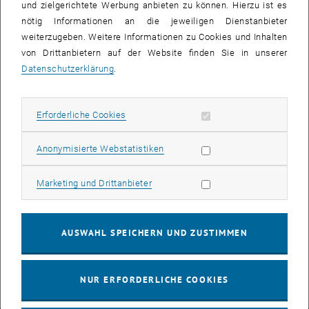
und zielgerichtete Werbung anbieten zu können. Hierzu ist es
nötig Informationen an die jeweiligen Dienstanbieter
weiterzugeben. Weitere Informationen zu Cookies und Inhalten
von Drittanbietern auf der Website finden Sie in unserer
Datenschutzerklärung
.
Erforderliche Cookies zulassen
Erforderliche Cookies
Statistik Cookies zulassen
Anonymisierte Webstatistiken
Bild v
Marketing Cookies zulassen
Marketing und Drittanbieter
Details zum Peter Faller
PDF
666 KB
, herunterladen
Nachwuchsförderpreis
AUSWAHL SPEICHERN UND ZUSTIMMEN
NUR ERFORDERLICHE COOKIES