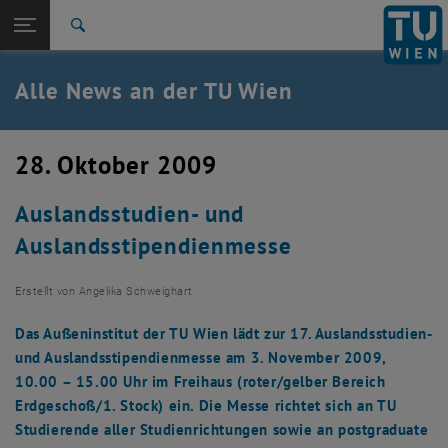
Studium
Seitennavigation öffnen
TU Login
Forschung
Suche
International
Quicklinks
Alle News an der TU Wien
Quicklinks-Menü umschalten
Karriere
Zur 1. Menü Ebene
Alle News
28. Oktober 2009
Zurück zur letzten Ebene:
TU Wien Startseite
Zurück: Subseiten von TU Wien Startseite auflisten
Auslandsstudien- und
Übersicht
Auslandsstipendienmesse
Erstellt von
Angelika Schweighart
Das Außeninstitut der TU Wien lädt zur 17. Auslandsstudien-
und Auslandsstipendienmesse am 3. November 2009,
10.00 – 15.00 Uhr im Freihaus (roter/gelber Bereich
Erdgeschoß/1. Stock) ein. Die Messe richtet sich an TU
Studierende aller Studienrichtungen sowie an postgraduate