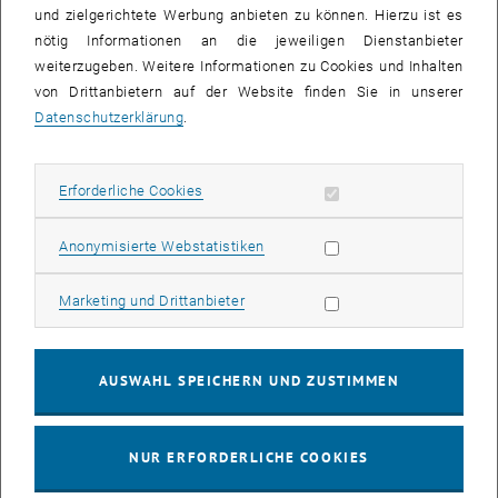
und zielgerichtete Werbung anbieten zu können. Hierzu ist es
ÖAD - Nationalagentur Lebenslanges Lernen
nötig Informationen an die jeweiligen Dienstanbieter
Institut Ranke-Heinemann (Australisch-Neuseeländischer
weiterzugeben. Weitere Informationen zu Cookies und Inhalten
Hochschulverband)
von Drittanbietern auf der Website finden Sie in unserer
Fulbright Commission
Datenschutzerklärung
.
Französisches Kulturinstitut
Frankreich: Ecole Centrale Paris
Erforderliche Cookies zulassen
Erforderliche Cookies
Frankreich: Université de Téchnologie de Troyes
Tschechien: Technische Universität Prag
Statistik Cookies zulassen
Anonymisierte Webstatistiken
Spanien: Universidad Madrid "Alfonso X El Sabio"
BEST
Marketing Cookies zulassen
Marketing und Drittanbieter
IAESTE
Vorträge (im Studierraum neben der Mensa):
AUSWAHL SPEICHERN UND ZUSTIMMEN
10.30 Uhr: "Studieren in den USA", Fulbright Commission, Frau
Mag. Enzi
11.15 Uhr: "Studieren in Frankreich", Französisches Kulturinstitut,
NUR ERFORDERLICHE COOKIES
Frau Herrbach