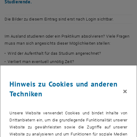
Studierende.
Die Bilder zu diesem Eintrag sind erst nach Login sichtbar.
Im Ausland studieren oder ein Praktikum absolvieren? Viele Fragen
muss man sich angesichts dieser Möglichkeiten stellen:
Wird der Aufenthalt für das Studium angerechnet?
Verliert man eventuell unnötig Zeit?
Bekomme ich finanzielle Unterstützung?
Wer hilft bei der Planung?
Hinweis zu Cookies und anderen
Sind Kenntnisse in der jeweiligen Sprache notwendig?
×
Techniken
Antworten auf diese und viele andere Fragen bekommen Sie bei der
Auslandsstudien- und Auslandsstipendienmesse.
Die Informationsstände werden betreut durch:
Unsere Website verwendet Cookies und bindet Inhalte von
Drittanbietern ein, um die grundlegende Funktionalität unserer
Abteilung für Internationale Bildungskooperationen / Außeninstitut
Website zu gewährleisten sowie die Zugriffe auf unserer
der TU Wien
Website zu analysieren und um Funktionen für soziale Medien
Studienbeihilfenbehörde