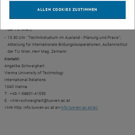
12.00 Uhr: "Studieren an der Ecole Centrale Paris", Frau Gonady
(ECP), Herr Brown (ECP)
ALLEN COOKIES ZUSTIMMEN
12.45 Uhr: "Auslandserfahrungsberichte"/ERASMUS/CEEPUS/
ÖAD-Sommerkolleg/IAESTE-Praktikum, Herr Filipczak (Student an
der TU Wien)
13.30 Uhr: "Technikstudium im Ausland - Planung und Praxis",
Abteilung für Internationale Bildungskooperationen, Außeninstitut
der TU Wien, Herr Mag. Zemann
Kontakt:
Angelika Schweighart
Vienna University of Technology
International Relations
1040 Vienna
T.: +43-1-58801-41555
E.: <link>schweighart@tuwien.ac.at
<link http: info.tuwien.ac.at ai>
info.tuwien.ac.at/ai/