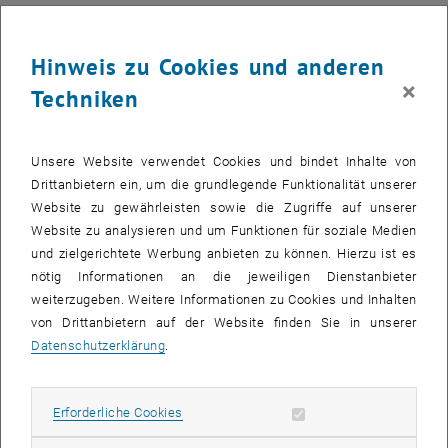
Die Bilder zu diesem Eintrag sind erst nach Login sichtbar.
Hinweis zu Cookies und anderen
Die Akademische Bläserphilharmonie (ABW) stellt ihr
×
Techniken
Frühlingskonzert unter das Motto "Aufbruch". Den Auftakt des
Abends setzt die ABW diesmal mit dem aus 2008 datierenden
schillernd orchestrierten "Aufbruch" des deutschen Komponisten
Unsere Website verwendet Cookies und bindet Inhalte von
Rolf Rudin. In der darauffolgenden "Rhapsody für Flöte und
Drittanbietern ein, um die grundlegende Funktionalität unserer
Blasorchester" aus 1996 des US-Amerikaners Stephen Bulla kann
Website zu gewährleisten sowie die Zugriffe auf unserer
sich sodann auf dem farbigen Untergrund des Orchesters Solistin
Website zu analysieren und um Funktionen für soziale Medien
Natalia Schoina virtuos und klanglich entfalten. Seinen Abschluss
und zielgerichtete Werbung anbieten zu können. Hierzu ist es
findet der erste Teil des Konzerts mit Eric Whitacre`s "Cloudburst".
nötig Informationen an die jeweiligen Dienstanbieter
Das durch unkonventionelle Mittel der Klangerzeugung
weiterzugeben. Weitere Informationen zu Cookies und Inhalten
charakterisierte Stück geht auf eine 1991 ursprünglich für Chor
von Drittanbietern auf der Website finden Sie in unserer
geschriebene und 2001 für Blasorchester adaptierte Komposition
Datenschutzerklärung
.
zurück.
Nach der Pause bringt die ABW die aus 2008 stammende
Erforderliche Cookies zulassen
Erforderliche Cookies
Symphonie Nr. 8 des bekannten Komponisten David Maslanka – wie
Whitacre US-Amerikaner – in Österreich erstmals zur Aufführung. In