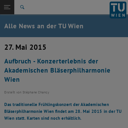
Studium
Seitennavigation öffnen
TU Login
Forschung
Suche
International
Quicklinks
Alle News an der TU Wien
Quicklinks-Menü umschalten
Karriere
Zur 1. Menü Ebene
Alle News
27. Mai 2015
Zurück zur letzten Ebene:
TU Wien Startseite
Zurück: Subseiten von TU Wien Startseite auflisten
Aufbruch - Konzerterlebnis der
Übersicht
Akademischen Bläserphilharmonie
Wien
Erstellt von
Stéphane Chancy
Das traditionelle Frühlingskonzert der Akademischen
Bläserphilharmonie Wien findet am 28. Mai 2015 in der TU
Wien statt. Karten sind noch erhältlich.