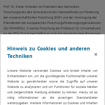
Prof. Dr. Dieter Imboden ist Präsident des Nationalen
Forschungsrats des Schweizerischen Nationalfonds zur Förderung
der wissenschaftlichen Forschung (SNF) und der Vereinigung der
Präsidenten der europäischen Forschungsförderungsorganisationen
(EU ROHORCs). In seiner Forschung als Professor für Umweltphysik
an der ETH Zürich beschäftigt er sich mit physikalischen Prozessen
in der Umwelt sowie mit Fragen der Energie- und Klimapolitik.
Hinweis zu Cookies und anderen
Mit den ARA Lectures bieten das Center for Sustainable Technology
×
Techniken
(CST) der Technischen Universität (TU) Wien, die TU Wien und ARA
AG einen neuen Ort der Information, der Inspiration und des
Austauschs mit herausragenden internationalen ReferentInnen aus
Unsere Website verwendet Cookies und bindet Inhalte von
den Wissensgebieten Ressourcenmanagement und Nachhaltigen
Drittanbietern ein, um die grundlegende Funktionalität unserer
Entwicklung.
Website zu gewährleisten sowie die Zugriffe auf unserer
Website zu analysieren und um Funktionen für soziale Medien
Der Vortrag findet am 3. Mai 2011 um 18.00 Uhr im Kuppelsaal der
und zielgerichtete Werbung anbieten zu können. Hierzu ist es
TU Wien statt.
nötig Informationen an die jeweiligen Dienstanbieter
Um Anmeldung wird gebeten: <link>aralectures@tuwien.ac.at
weiterzugeben. Weitere Informationen zu Cookies und Inhalten