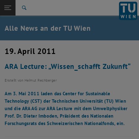
Studium
Seitennavigation öffnen
TU Login
Forschung
Suche
International
Quicklinks
Alle News an der TU Wien
Quicklinks-Menü umschalten
Karriere
Zur 1. Menü Ebene
Alle News
19. April 2011
Zurück zur letzten Ebene:
TU Wien Startseite
Zurück: Subseiten von TU Wien Startseite auflisten
ARA Lecture: „Wissen_schafft Zukunft“
Übersicht
Erstellt von
Helmut Rechberger
Am 3. Mai 2011 laden das Center for Sustainable
Technology (CST) der Technischen Universität (TU) Wien
und die ARA AG zur ARA Lecture mit dem Umweltphysiker
Prof. Dr. Dieter Imboden, Präsident des Nationalen
Forschungsrats des Schweizerischen Nationalfonds, ein.