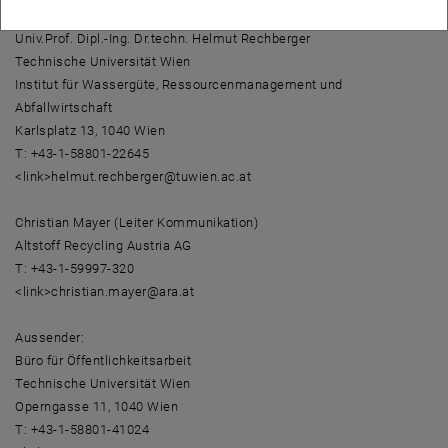
Rückfragehinweise:
Univ.Prof. Dipl.-Ing. Dr.techn. Helmut Rechberger
Technische Universität Wien
Institut für Wassergüte, Ressourcenmanagement und
Abfallwirtschaft
Karlsplatz 13, 1040 Wien
T: +43-1-58801-22645
<link>helmut.rechberger@tuwien.ac.at
Christian Mayer (Leiter Kommunikation)
Altstoff Recycling Austria AG
T: +43-1-59997-320
<link>christian.mayer@ara.at
Aussender:
Büro für Öffentlichkeitsarbeit
Technische Universität Wien
Operngasse 11, 1040 Wien
T: +43-1-58801-41024