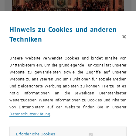
Hinweis zu Cookies und anderen
×
Techniken
Unsere Website verwendet Cookies und bindet Inhalte von
Bild v
1 
1/10 Bilder
Drittanbietern ein, um die grundlegende Funktionalität unserer
Website zu gewährleisten sowie die Zugriffe auf unserer
Website zu analysieren und um Funktionen für soziale Medien
Am 26. Jänner 2023 war es endlich wieder so weit. Frau Rektorin
und zielgerichtete Werbung anbieten zu können. Hierzu ist es
Seidler eröffnete gemeinsam mit dem Vertreter der
nötig Informationen an die jeweiligen Dienstanbieter
Hochschülerschaft der TUW im Festsaal der Hofburg den
Ball der
weiterzugeben. Weitere Informationen zu Cookies und Inhalten
Technischen Universität Wien.
Mit viel Liebe wurde die Eröffnung
von Drittanbietern auf der Website finden Sie in unserer
gestaltet. Zu den Klängen des
TU-Orchesters
und des
TU-Chors
gab
Datenschutzerklärung
.
es eine gelungene Mischung aus traditionellem Ablauf, neuen Ideen
und einer aufwändigen Choreographie des Jung-Damen- und Jung-
Erforderliche Cookies zulassen
Erforderliche Cookies
Herren-Komitees. Mit dem "Nachtschwärmer" von Leonard