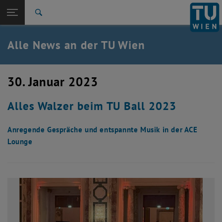
Studium
Seitennavigation öffnen
EN
TU Login
Forschung
Suche
International
Quicklinks
Alle News an der TU Wien
Quicklinks-Menü umschalten
Karriere
Zur 1. Menü Ebene
Alle News
30. Januar 2023
Zurück zur letzten Ebene:
TU Wien Startseite
Zurück: Subseiten von TU Wien Startseite auflisten
Alles Walzer beim TU Ball 2023
Übersicht
Anregende Gespräche und entspannte Musik in der ACE
Lounge