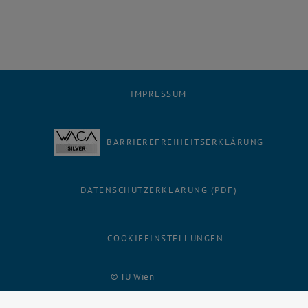
IMPRESSUM
BARRIEREFREIHEITSERKLÄRUNG
DATENSCHUTZERKLÄRUNG (PDF)
COOKIEEINSTELLUNGEN
Facebook
LinkedIn
YouTube
Instagram
Bluesky
© TU Wien
# 116210