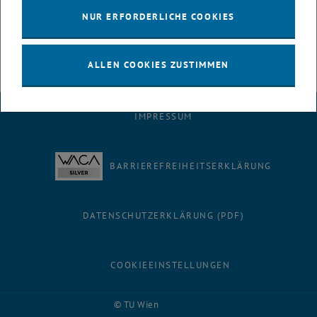
NUR ERFORDERLICHE COOKIES
ALLEN COOKIES ZUSTIMMEN
IMPRESSUM
BARRIEREFREIHEITSERKLÄRUNG
DATENSCHUTZERKLÄRUNG (PDF)
COOKIEEINSTELLUNGEN
Facebook
LinkedIn
YouTube
Instagram
Bluesky
© TU Wien
# 116210