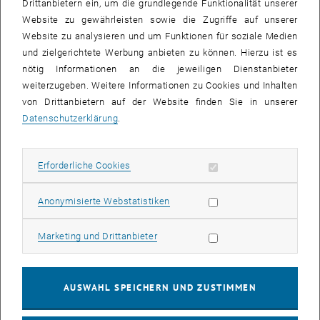
Drittanbietern ein, um die grundlegende Funktionalität unserer
Website zu gewährleisten sowie die Zugriffe auf unserer
Website zu analysieren und um Funktionen für soziale Medien
und zielgerichtete Werbung anbieten zu können. Hierzu ist es
nötig Informationen an die jeweiligen Dienstanbieter
weiterzugeben. Weitere Informationen zu Cookies und Inhalten
von Drittanbietern auf der Website finden Sie in unserer
Datenschutzerklärung
.
Erforderliche Cookies zulassen
Erforderliche Cookies
Bild v
Statistik Cookies zulassen
Anonymisierte Webstatistiken
Das Angebot gilt für alle Personen ab 18 Jahren, deren zweite
Marketing Cookies zulassen
Marketing und Drittanbieter
Impfung zumindest sechs Monate her ist.
Auffrischungsrechner:
, öffnet eine ex
https://impfservice.wien/corona/auffrischungsrechner
AUSWAHL SPEICHERN UND ZUSTIMMEN
TUW-Impfstelle: https://www.tuwien.at/tu-
wien/corona/schutzimpfung-an-der-tuw