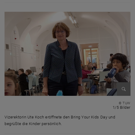
Bild v
© TUW
1 
1/5 Bilder
Vizerektorin Ute Koch eröffnete den Bring Your Kids Day und
begrüßte die Kinder persönlich.
Vizerektorin Ute Koch eröffnete den Bring Your Kids Day und begrüßte d