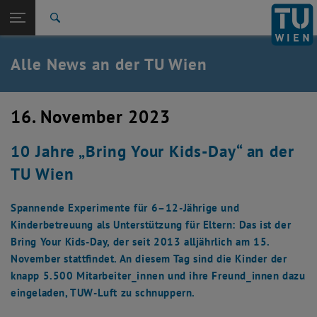
Studium
Seitennavigation öffnen
TU Login
Forschung
Suche
International
Quicklinks
Alle News an der TU Wien
Quicklinks-Menü umschalten
Karriere
Zur 1. Menü Ebene
Alle News
16. November 2023
Zurück zur letzten Ebene:
TU Wien Startseite
Zurück: Subseiten von TU Wien Startseite auflisten
10 Jahre „Bring Your Kids-Day“ an der
Übersicht
TU Wien
Spannende Experimente für 6–12-Jährige und
Kinderbetreuung als Unterstützung für Eltern: Das ist der
Bring Your Kids-Day, der seit 2013 alljährlich am 15.
November stattfindet. An diesem Tag sind die Kinder der
knapp 5.500 Mitarbeiter_innen und ihre Freund_innen dazu
eingeladen, TUW-Luft zu schnuppern.