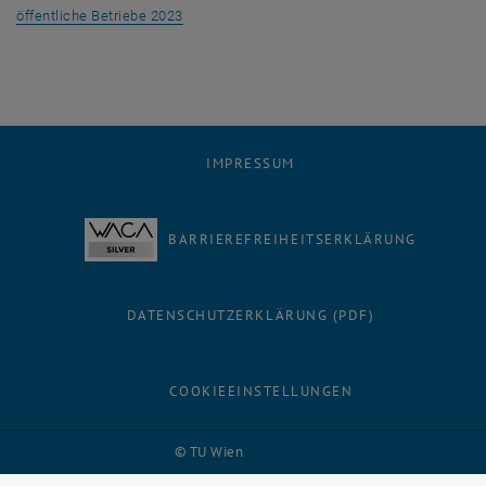
, öffnet eine externe URL in einem neuen Fens
öffentliche Betriebe 2023
IMPRESSUM
BARRIEREFREIHEITSERKLÄRUNG
DATENSCHUTZERKLÄRUNG (PDF)
COOKIEEINSTELLUNGEN
Facebook
LinkedIn
YouTube
Instagram
Bluesky
© TU Wien
# 116210