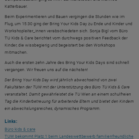
Katterbauer.
Beim Experimentieren und Bauen vergingen die Stunden wie im
Flug, um 15:30 ging der
Bring Your Kids Day
zu Ende und Kinder und
Workshop
leiter_innen verabschiedeten sich. Sonja Bigl vom Büro
TU Kids & Care
berichtet vom durchwegs positiven Feedback der
Kinder, die wissbegierig und begeistert bei den
Workshops
mitmachen.
Auch die ersten zehn Jahre des
Bring Your Kids Days
sind schnell
vergangen. Wir freuen uns auf die nächsten!
Der
Bring Your Kids Day
wird jährlich abwechselnd von zwei
Fakultäten der TUW mit der Unterstützung des Büro
TU Kids & Care
veranstaltet. Damit gewährleistet die TU Wien an einem schulfreien
Tag die Kinderbetreuung für arbeitende Eltern und bietet den Kindern
ein abwechslungsreiches, dynamisches Programm.
Links
:
, öffnet eine externe URL in einem neuen Fenster
Büro
kids & care
TUW bekommt Platz 1 beim Landeswettbewerb familienfreundliche