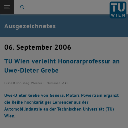
Studium
Seitennavigation öffnen
TU Login
Forschung
Suche
International
Quicklinks
Ausgezeichnetes
Quicklinks-Menü umschalten
Karriere
Zur 1. Menü Ebene
TU Wien
06. September 2006
Zurück zur letzten Ebene:
Aktuelles
Zurück: Subseiten von Aktuelles auflisten
TU Wien verleiht Honorarprofessur an
Ausgezeichnetes
Uwe-Dieter Grebe
Erstellt von
Mag. Werner F. Sommer, MAS
Uwe-Dieter Grebe von General Motors Powertrain ergänzt
die Reihe hochkarätiger Lehrender aus der
Automobilindustrie an der Technischen Universität (TU)
Wien.