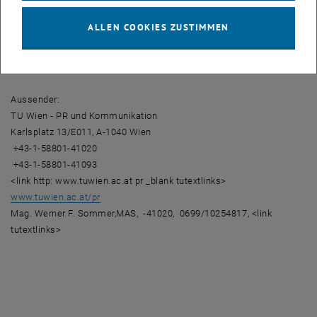
Technische Universität Wien
Institut für Verbrennungskraftmaschinen und Kraftfahrzeugbau
ALLEN COOKIES ZUSTIMMEN
Getreidemarkt 9, A-1060 Wien
Tel. +43-1/58801-31500
Fax +43-1/58801-31599
Aussender:
TU Wien - PR und Kommunikation
Karlsplatz 13/E011, A-1040 Wien
+43-1-58801-41020
+43-1-58801-41093
<link http: www.tuwien.ac.at pr _blank tutextlinks>
www.tuwien.ac.at/pr
Mag. Werner F. Sommer,MAS,
-41020,
0699/10254817, <link
tutextlinks>