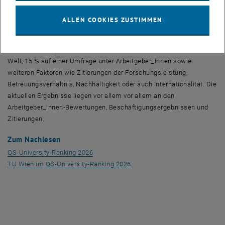
Salzburg auf 650 (Vorjahr: 601-610) und der Universität Klagenfurt
auf 697 (Vorjahr: 611-620). Einzig die Universität Graz verbesserte
ALLEN COOKIES ZUSTIMMEN
sich leicht auf Platz 668 (zuvor 671–680).
Das
QS-Ranking
basiert zu 30 % auf dem Ruf in der akademischen
Welt, 15 % auf einer Umfrage unter Arbeitgeber_innen sowie
weiteren Faktoren wie Zitierungen der Forschungsleistung,
Betreuungsverhältnis, Nachhaltigkeit oder auch Internationalität. Die
aktuellen Ergebnisse liegen vor allem vor allem an den
Arbeitgeber_innen-Bewertungen, Beschäftigungsergebnissen und
Zitierungen.
Zum Nachlesen
, öffnet eine externe URL in einem neuen F
QS-University-Ranking
2026
, öffnet eine externe URL in e
TU Wien im
QS-University-Ranking
2026