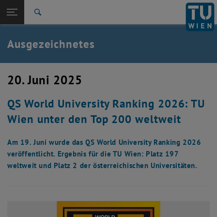
Studium
Seitennavigation öffnen
TU Login
Forschung
Suche
International
Quicklinks
Ausgezeichnetes
Quicklinks-Menü umschalten
Karriere
Zur 1. Menü Ebene
TU Wien
20. Juni 2025
Zurück zur letzten Ebene:
Aktuelles
Zurück: Subseiten von Aktuelles auflisten
QS World University Ranking 2026: TU
Ausgezeichnetes
Wien unter den Top 200 weltweit
Am 19. Juni wurde das QS World University Ranking 2026
veröffentlicht. Ergebnis für die TU Wien: Platz 197
weltweit und Platz 2 der österreichischen Universitäten.