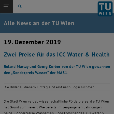
Studium
Seitennavigation öffnen
TU Login
Forschung
Suche
International
Quicklinks
Alle News an der TU Wien
Quicklinks-Menü umschalten
Karriere
Zur 1. Menü Ebene
Alle News
19. Dezember 2019
Zurück zur letzten Ebene:
TU Wien Startseite
Zurück: Subseiten von TU Wien Startseite auflisten
Zwei Preise für das ICC Water & Health
Übersicht
Roland Martzy und Georg Kerber von der TU Wien gewannen
den „Sonderpreis Wasser“ der MA31.
Die Bilder zu diesem Eintrag sind erst nach Login sichtbar.
Die Stadt Wien vergab wissenschaftliche Förderpreise, die TU Wien
hat Grund zum Feiern: Wie bereits im vergangenen Jahr gingen
beide „Sonderpreise Wasser“ an junge Forscher des
ICC Water &