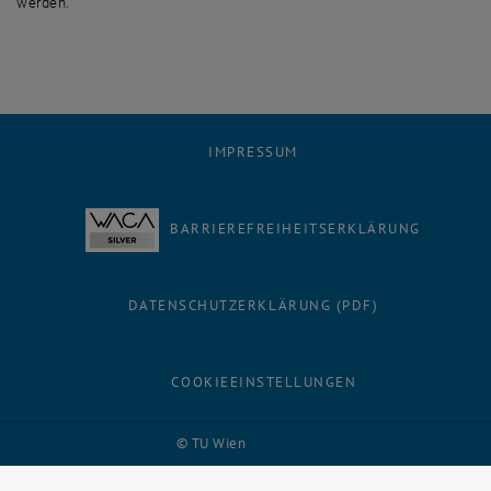
werden.
IMPRESSUM
BARRIEREFREIHEITSERKLÄRUNG
DATENSCHUTZERKLÄRUNG (PDF)
COOKIEEINSTELLUNGEN
Facebook
LinkedIn
YouTube
Instagram
Bluesky
© TU Wien
# 116210