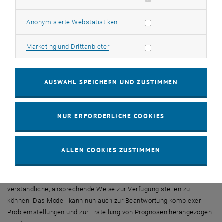
entwickelten Methoden vor Ort und ohne Labor eingesetzt werden
Statistik Cookies zulassen
Anonymisierte Webstatistiken
und innerhalb einer Stunde Auskunft über Kontaminationen geben.
Georg Kerber
Marketing Cookies zulassen
Marketing und Drittanbieter
Normalerweise kommt das Wiener Trinkwasser mit hervoragender
Qualität aus den Kalkalpen. Um bei Gebrechen auch eine
Notversorgung sicher zu stellen, kann neben dem Brunnen in der
AUSWAHL SPEICHERN UND ZUSTIMMEN
Lobau auch auf die Brunnenfelder Donauinsel Nord und Nussdorf
zurückgegriffen werden. Georg Kerber analysierte mit seinen
NUR ERFORDERLICHE COOKIES
Forschungen, wie der Grundwasserströmungsmechanismus dieser
Gegend im Detail funktioniert.
Mit Hilfe von
Finite-Elemente
-Methoden wurde dafür ein
ALLEN COOKIES ZUSTIMMEN
dreidimensionales Modell der Grundwasserströmung erstellt. Georg
Kerber legte auch großen Wert auf eine gute Visualisierung, um die
entscheidenden Informationen über das Grundwasser auf leicht
verständliche, ansprechende Weise zur Verfügung stellen zu
können. Das Modell kann nun auch zur Beantwortung komplexer
Problemstellungen und zur Erstellung von Prognosen herangezogen