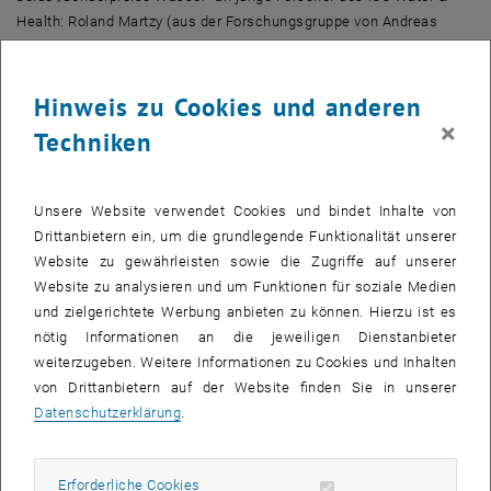
Health
: Roland Martzy (aus der Forschungsgruppe von Andreas
Farnleitner und Georg Reischer) wurde für seine Dissertation
ausgezeichnet, Georg Kerber (aus der Forschungsgruppe von Paul
Blaschke) für seine Diplomarbeit.
Hinweis zu Cookies und anderen
×
Techniken
Roland Martzy
DNA aus Bakterien zu extrahieren war bisher kompliziert und
zeitaufwändig. Roland Martzy entwickelte eine neue Methode mit
Unsere Website verwendet Cookies und bindet Inhalte von
, öf
ionischen Flüssigkeiten,
mit der das innerhalb von Minuten gelingt
.
Drittanbietern ein, um die grundlegende Funktionalität unserer
So kann man DNA-basierte Schnellnachweisverfahren entwickeln,
Website zu gewährleisten sowie die Zugriffe auf unserer
um gefährliche Mikroorganismen aufzuspüren.
Website zu analysieren und um Funktionen für soziale Medien
und zielgerichtete Werbung anbieten zu können. Hierzu ist es
Entscheidend ist dabei, die richtigen ionischen Flüssigkeiten
nötig Informationen an die jeweiligen Dienstanbieter
auszuwählen – zwei solche Flüssigkeiten wurden bereits zum
weiterzugeben. Weitere Informationen zu Cookies und Inhalten
Patent angemeldet. Ein weiterer Meilenstein in Martzys Arbeit war
von Drittanbietern auf der Website finden Sie in unserer
die Entwicklung und Evaluierung von Methoden zum genetischen
Datenschutzerklärung
.
, öffnet eine externe URL in ei
Nachweis von
Enterokokken in Wasser
. Derzeit können fäkale
Verunreinigungen im Wasser nur mit einer aufwändigen
Laborinfrastruktur nachgewiesen werden und liefern erst nach
Erforderliche Cookies zulassen
Erforderliche Cookies
einem Tag Ergebnisse. Im Gegensatz dazu könnten die neu