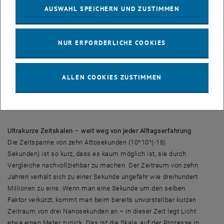
maßgeschneidert werden. Dadurch lässt sich messen, welche
AUSWAHL SPEICHERN UND ZUSTIMMEN
Schwingungsphase (bezogen auf den Takt, den das Laserlicht
vorgibt) das Elektron im Atom hatte, bevor es dem Atom
entrissen wurde. „Diese Quanten-Phase, die wir nun messen
NUR ERFORDERLICHE COOKIES
können, liefert auch Information darüber, welche Energie-
Zustände das Elektron vor seiner Entfernung aus dem Atom
eingenommen hat und wo genau es zur Ionisation kam“, erklärt
ALLEN COOKIES ZUSTIMMEN
Markus Kitzler. Dazu war es nötig, die Quanten-Phase mit einer
unvorstellbaren Genauigkeit von weniger als 10 Attosekunden
zu messen.
Ultrakurze Zeitskalen – weit weg von jeder Alltagserfahrung
Die Zeitspanne von zehn Attosekunden (10*10^(-18)
Sekunden) ist so kurz, dass es kaum möglich ist, sie durch
Vergleiche nachvollziehbar zu machen. Der Zeitraum von zehn
Jahren verhält sich zu einer Sekunde ungefähr wie dreihundert
Millionen zu eins. Wenn man eine Sekunde um den selben
Faktor verkürzt, kommt man beim bereits unvorstellbar kurzen
Zeitraum von drei Nanosekunden an – in dieser Zeit legt Licht
etwa einen Meter zurück. Das ist die Skala, auf der Prozesse in