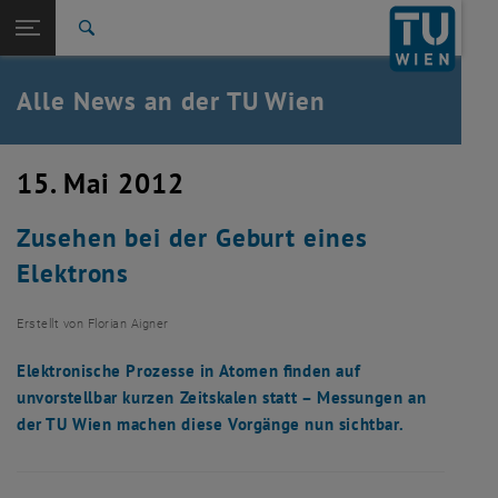
Studium
Seitennavigation öffnen
EN
TU Login
Forschung
Suche
International
Quicklinks
Alle News an der TU Wien
Quicklinks-Menü umschalten
Karriere
Zur 1. Menü Ebene
Alle News
15. Mai 2012
Zurück zur letzten Ebene:
TU Wien Startseite
Zurück: Subseiten von TU Wien Startseite auflisten
Zusehen bei der Geburt eines
Übersicht
Elektrons
Erstellt von
Florian Aigner
Elektronische Prozesse in Atomen finden auf
unvorstellbar kurzen Zeitskalen statt – Messungen an
der TU Wien machen diese Vorgänge nun sichtbar.