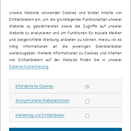
Institut für Photonik zusammenarbeitete.
Unsere Website verwendet Cookies und bindet Inhalte von
Auf die Phase kommt es an
Drittanbietern ein, um die grundlegende Funktionalität unserer
Wenn sich, wie in diesem Experiment, Teilchen wellenartig mit
Website zu gewährleisten sowie die Zugriffe auf unserer
sich selbst überlagern, können sich die einzelnen Wellen
Website zu analysieren und um Funktionen für soziale Medien
gegenseitig verstärken oder auch auslöschen. Es kommt auf
und zielgerichtete Werbung anbieten zu können. Hierzu ist es
die Phase der Welle an – auf den Punkt im Verlauf des rasend
nötig Informationen an die jeweiligen Dienstanbieter
schnell ablaufenden Wellenzyklus, an dem sich die Welle
weiterzugeben. Weitere Informationen zu Cookies und Inhalten
gerade befindet. „Diese Quanten-Phase ist einer Messung
von Drittanbietern auf der Website finden Sie in unserer
normalerweise kaum zugänglich“, sagt Markus Kitzler. Durch
Datenschutzerklärung
.
eine Kombination aus hochpräzisen Messungen und
aufwändigen theoretischen Berechnungen konnte nun aber
Erforderliche Cookies zulassen
Erforderliche Cookies
Information über die Quanten-Phase des Elektrons gewonnen
werden.
Statistik Cookies zulassen
Anonymisierte Webstatistiken
Ein Laserstrahl mit zwei Farben
Entscheidend dafür war ein ganz besonderer Laserstrahl, der
Marketing Cookies zulassen
Marketing und Drittanbieter
zwei verschiedene Lichtwellenlängen beinhaltet. Der
Laserpuls, der auf das Atom einwirkt, kann genau