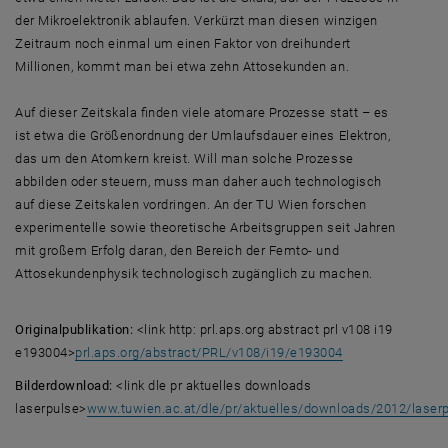
der Mikroelektronik ablaufen. Verkürzt man diesen winzigen
Zeitraum noch einmal um einen Faktor von dreihundert
Millionen, kommt man bei etwa zehn Attosekunden an.
Auf dieser Zeitskala finden viele atomare Prozesse statt – es
ist etwa die Größenordnung der Umlaufsdauer eines Elektron,
das um den Atomkern kreist. Will man solche Prozesse
abbilden oder steuern, muss man daher auch technologisch
auf diese Zeitskalen vordringen. An der TU Wien forschen
experimentelle sowie theoretische Arbeitsgruppen seit Jahren
mit großem Erfolg daran, den Bereich der Femto- und
Attosekundenphysik technologisch zugänglich zu machen.
Originalpublikation:
<link http: prl.aps.org abstract prl v108 i19
e193004>
prl.aps.org/abstract/PRL/v108/i19/e193004
Bilderdownload:
<link dle pr aktuelles downloads
laserpulse>
www.tuwien.ac.at/dle/pr/aktuelles/downloads/2012/laser