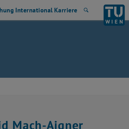
chung
International
Karriere
Suche
rid Mach-Aigner