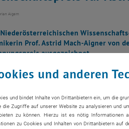
orian Aigern
 Niederösterreichischen Wissenschaft
ikerin Prof. Astrid Mach-Aigner von d
nnungspreis ausgezeichnet.
ookies und anderen Te
zu diesem Eintrag sind erst nach Login sichtbar.
s und bindet Inhalte von Drittanbietern ein, um die gru
ze sind meistens eine ärgerliche Sache, aber manchmal l
 die Zugriffe auf unserer Website zu analysieren und u
werden bestimmte Schimmelpilze heute gezielt verändert 
bieten zu können. Hierzu ist es nötig Informationen an
. Prof. Astrid Mach-Aigner untersucht mit ihrem Team am
ionen zu Cookies und Inhalten von Drittanbietern auf d
, öffnet eine externe URL in einem n
 Biowissenschaften
, wie das am besten gelingt. Für die