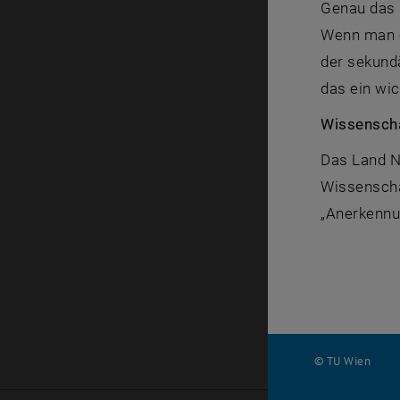
Genau das l
Wenn man e
der sekundä
das ein wic
Wissenscha
Das Land N
Wissenscha
„Anerkennun
© TU Wien
#