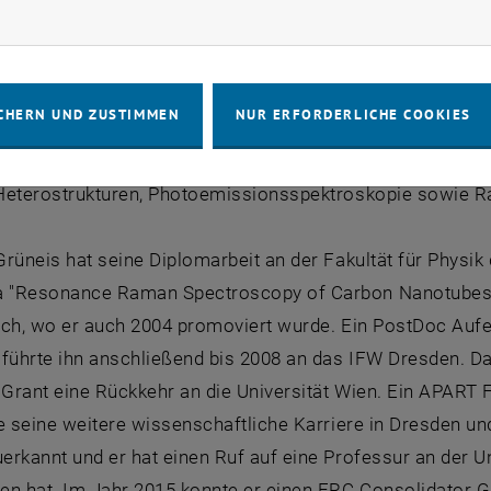
Dr.sc. Alexander Grüneis
rketing Cookies zulassen
022 ist Prof. Grüneis als Universitätsprofessor für Optoe
 Wien beschäftigt. Er ist dem Institut für Festkörperelektr
CHERN UND ZUSTIMMEN
NUR ERFORDERLICHE COOKIES
nstechnik (E362) zugeordnet. Prof. Grüneis ist Leiter de
n. Seine Forschungsschwerpunkte liegen in den Bereich
Heterostrukturen, Photoemissionsspektroskopie sowie 
rüneis hat seine Diplomarbeit an der Fakultät für Physik
"Resonance Raman Spectroscopy of Carbon Nanotubes" f
rch, wo er auch 2004 promoviert wurde. Ein PostDoc Aufe
 führte ihn anschließend bis 2008 an das IFW Dresden. D
n Grant eine Rückkehr an die Universität Wien. Ein APAR
te seine weitere wissenschaftliche Karriere in Dresden u
rkannt und er hat einen Ruf auf eine Professur an der Uni
 hat. Im Jahr 2015 konnte er einen ERC Consolidator Gra