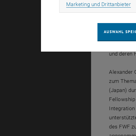
Univ.Prof. 
Ma
Marketing und Drittanbieter
Seit 1.11.2
Universität
AUSWAHL SPEI
Informatio
Materialie
und deren 
Alexander G
zum Thema 
(Japan) du
Fellowship
Integratio
unterstütz
des FWF zue
angenommen