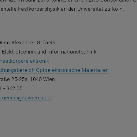
entelle Festkörperphysik an der Universität zu Köln.
:
Dr.sc.Alexander Grüneis
r Elektrotechnik und Informationstechnik
, öffnet in einem neuen Fenster
r Festkörperelektronik
, öffnet ei
chungsbereich Optoelektronische Materialien
aße 25-25a, 1040 Wien
1 - 362 05
grueneis
@
tuwien.ac.at