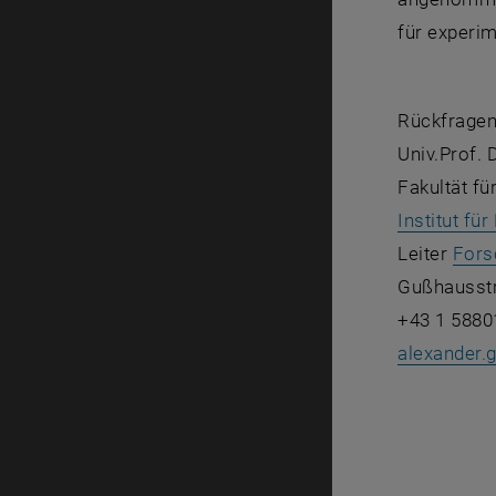
für experim
Rückfragen
Univ.Prof. 
Fakultät fü
Institut fü
Leiter
Fors
Gußhausstr
+43 1 5880
alexander.