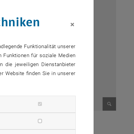
chniken
×
ndlegende Funktionalität unserer
m Funktionen für soziale Medien
 die jeweiligen Dienstanbieter
er Website finden Sie in unserer
Bild vergr