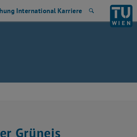
chung
International
Karriere
Suche
er Grüneis