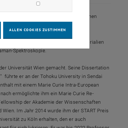
lektronische Materialien an der Technischen
onik der Fakultät für Elektrotechnik und
ALLEN COOKIES ZUSTIMMEN
s Forschungsbereichs Optoelektronische
en Wachstum von atomar dünnen 2D-Materialien
Raman-Spektroskopie.
 der Universität Wien gemacht. Seine Dissertation
ührte er an der Tohoku University in Sendai
nthalt mit einem Marie Curie Intra-European
anach ermöglichte ihm ein Marie Curie Re-
T Fellowship der Akademie der Wissenschaften
nd Wien. Im Jahr 2014 wurde ihm der START Preis
versität zu Köln erhalten, den er auch
nt für sich lukrieren. Er war bis 2022 Professor