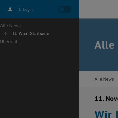
International
TU Login
Karriere
Zur 1. Menü Ebene
Alle News
Zurück zur letzten Ebene:
TU Wien Startseite
Zurück: Subseiten von TU Wien Startseite auflisten
Alle
Übersicht
Alle News
11. No
Wir 