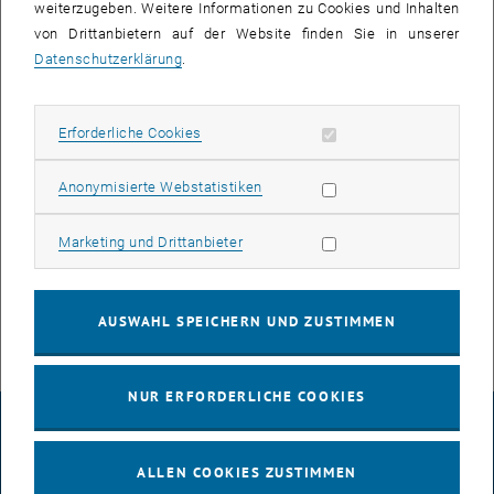
weiterzugeben. Weitere Informationen zu Cookies und Inhalten
von Drittanbietern auf der Website finden Sie in unserer
Datenschutzerklärung
.
Erforderliche Cookies zulassen
Erforderliche Cookies
Statistik Cookies zulassen
Anonymisierte Webstatistiken
Bild v
© TU Wien I Biophysics
Marketing Cookies zulassen
Marketing und Drittanbieter
Simon Jaritz
AUSWAHL SPEICHERN UND ZUSTIMMEN
NUR ERFORDERLICHE COOKIES
IMPRESSUM
ALLEN COOKIES ZUSTIMMEN