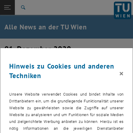
Studium
Seitennavigation öffnen
EN
TU Login
Forschung
Suche
International
Quicklinks
Alle News an der TU Wien
Quicklinks-Menü umschalten
Karriere
Zur 1. Menü Ebene
Alle News
01. Dezember 2020
Zurück zur letzten Ebene:
TU Wien Startseite
Zurück: Subseiten von TU Wien Startseite auflisten
Willkommen Simon
Übersicht
Hinweis zu Cookies und anderen
×
Techniken
Wir bergüßen Simon Jaritz in unserem Forschungsteam, der
seinen PhD bei uns absolvieren wird.
Unsere Website verwendet Cookies und bindet Inhalte von
Drittanbietern ein, um die grundlegende Funktionalität unserer
Website zu gewährleisten sowie die Zugriffe auf unserer
Website zu analysieren und um Funktionen für soziale Medien
und zielgerichtete Werbung anbieten zu können. Hierzu ist es
nötig Informationen an die jeweiligen Dienstanbieter