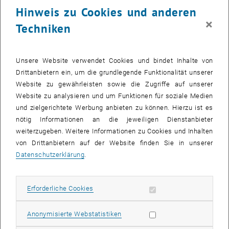
Hinweis zu Cookies und anderen
Betrachtungsmöglichkeiten eine Weltanschauung zu vermitteln, in
×
der Geschichte, Kunst, Natur und Wissenschaft zu einer Einheit
Techniken
verschmelzen.
Welche Rolle spielen Wunderkammern heute?
Unsere Website verwendet Cookies und bindet Inhalte von
Es gibt erfolgreiche Bestrebungen, die historischen
Drittanbietern ein, um die grundlegende Funktionalität unserer
Wunderkammern neu zu beleben. So ist z.B. die Wunderkammer
Website zu gewährleisten sowie die Zugriffe auf unserer
des Wiener Kunsthistorischen Museums in einer großartig
Website zu analysieren und um Funktionen für soziale Medien
gestalteten neuen Form seit März 2013 wieder allgemein
und zielgerichtete Werbung anbieten zu können. Hierzu ist es
zugänglich. Andererseits gibt es Ansätze, den Wunderkammer-
nötig Informationen an die jeweiligen Dienstanbieter
Gedanken in die Gegenwart zu übertragen: In der dOCUMENTA (13)
weiterzugeben. Weitere Informationen zu Cookies und Inhalten
ging es z.B. um eine gemeinsame Ausstellung von Kunst und
von Drittanbietern auf der Website finden Sie in unserer
Wissenschaft. Im „Enzyklopädischen Palast“ der diesjährigen
Datenschutzerklärung
.
Biennale in Venedig wurde der Versuch unternommen, Teile des
Wissens der Menschheit in visueller Form strukturiert abzubilden.
Erforderliche Cookies zulassen
Erforderliche Cookies
Was sind die Ziele der Wiener Wunderkammer 2014?
In der Wiener Wunderkammer geht es um die Zusammenführung
Statistik Cookies zulassen
Anonymisierte Webstatistiken
der Sichtweisen von aktueller Wissenschaft und zeitgenössischer