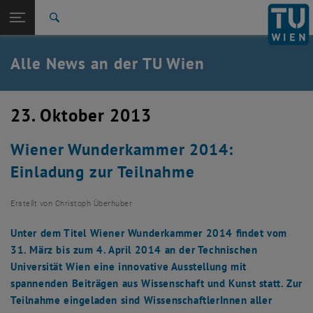
Studium
Seitennavigation öffnen
TU Login
Forschung
Suche
International
Quicklinks
Alle News an der TU Wien
Quicklinks-Menü umschalten
Karriere
Zur 1. Menü Ebene
Alle News
23. Oktober 2013
Zurück zur letzten Ebene:
TU Wien Startseite
Zurück: Subseiten von TU Wien Startseite auflisten
Wiener Wunderkammer 2014:
Übersicht
Einladung zur Teilnahme
Erstellt von
Christoph Überhuber
Unter dem Titel Wiener Wunderkammer 2014 findet vom
31. März bis zum 4. April 2014 an der Technischen
Universität Wien eine innovative Ausstellung mit
spannenden Beiträgen aus Wissenschaft und Kunst statt. Zur
Teilnahme eingeladen sind WissenschaftlerInnen aller