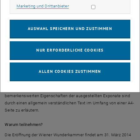
Kunst. So wie in den Wunderkammern der Renaissance- und der
Marketing Cookies zulassen
Marketing und Drittanbieter
Barockzeit geht es darum, Zusammenhänge zwischen den
unterschiedlichsten Dingen erkennbar zu machen. Die Verbindung
von Wissenschaft und Kunst fungiert hierbei als Brücke der
AUSWAHL SPEICHERN UND ZUSTIMMEN
Darstellung komplexer, zukunftsorientierter Weltanschauungen.
Wie könnten Beiträge zur Wiener Wunderkammer aussehen?
NUR ERFORDERLICHE COOKIES
Die Beiträge können unterschiedlich gestaltet sein: Die Bandbreite
reicht von der Darstellung wissenschaftlicher Experimente (so wie
Anton Zeilinger sein Teleportations-Experiment auf der Documenta
ALLEN COOKIES ZUSTIMMEN
vorführte) bis zur Visualisierung bemerkenswerter
wissenschaftlicher Resultate und künstlerischer Arbeiten in Form
von Versuchsanordnungen, Bildern und/oder Objekten. Die
bemerkenswerten Eigenschaften der ausgestellten Exponate sind
durch einen allgemein verständlichen Text im Umfang von einer A4-
Seite zu erläutern.
Warum teilnehmen?
Die Eröffnung der Wiener Wunderkammer findet am 31. März 2014