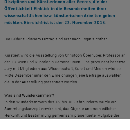
Disziplinen und KünstlerInnen aller Genres, die der
Öffentlichkeit Einblick in die Besonderheiten ihrer
wissenschaftlichen bzw. künstlerischen Arbeiten geben
möchten. Einreichfrist ist der 22. November 2013.
Die Bilder zu diesem Eintrag sind erst nach Login sichtbar.
Kuratiert wird die Ausstellung von Christoph Überhuber, Professor an
der TU Wien und Künstler in Personalunion. Eine prominent besetzte
Jury mit Mitgliedern aus Wissenschaft, Kunst und Medien wird bis
Mitte Dezember unter den Einreichungen jene Beiträge auswählen,
die in der Ausstellung präsentiert werden.
Was sind Wunderkammern?
In den Wunderkammern des 16. bis 18. Jahrhunderts wurde ein
Sammlungskonzept verwirklicht, das Objekte unterschiedlicher
Herkunft und Bestimmung gemeinsam präsentierte. Aufgabe der
Wunderkammern war es, einen universalen Zusammenhang
unterschiedlichster Dinge darzustellen und durch vielfältige