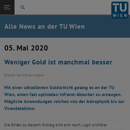
Studium
Seitennavigation öffnen
EN
TU Login
Forschung
Suche
International
Quicklinks
Alle News an der TU Wien
Quicklinks-Menü umschalten
Karriere
Zur 1. Menü Ebene
Alle News
05. Mai 2020
Zurück zur letzten Ebene:
TU Wien Startseite
Zurück: Subseiten von TU Wien Startseite auflisten
Weniger Gold ist manchmal besser
Übersicht
Erstellt von
Florian Aigner
Mit einer ultradünnen Goldschicht gelang es an der TU
Wien, einen fast optimalen Infrarot-Absorber zu erzeugen.
Mögliche Anwendungen reichen von der Astrophysik bis zur
Virendetektion.
Die Bilder zu diesem Eintrag sind erst nach Login sichtbar.