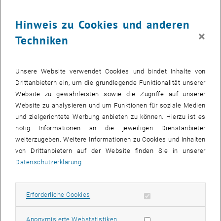
Gold erreicht man den gewünschten Flächenwiderstand nur, wenn
die Schichtdicke extrem dünn ist – und bisher waren selbst die
Hinweis zu Cookies und anderen
dünnsten Goldschichten viel zu dick.
×
Techniken
Kupferoxid hilft gegen Goldklumpen
„Normalerweise hat Gold die Tendenz, zusammenzuklumpen“, sagt
Unsere Website verwendet Cookies und bindet Inhalte von
Luhmann. „Wenn man Gold auf Siliziumnitrid aufdampft, gehen die
Drittanbietern ein, um die grundlegende Funktionalität unserer
Goldatome zum Teil eine Verbindung mit Silizium-Atomen ein, und
Website zu gewährleisten sowie die Zugriffe auf unserer
genau dort kommen bevorzugt weitere Gold-Atome dazu. Auf der
Website zu analysieren und um Funktionen für soziale Medien
Oberfläche bilden sich kleine Inseln, ähnlich wie man das aufgrund
und zielgerichtete Werbung anbieten zu können. Hierzu ist es
der Oberflächenspannung bei Wassertropfen an der Glasscheibe
nötig Informationen an die jeweiligen Dienstanbieter
beobachten kann.“ Eine geschlossene, durchgehende Goldschicht
weiterzugeben. Weitere Informationen zu Cookies und Inhalten
entsteht erst, wenn man ziemlich viele Goldatome verwendet hat,
von Drittanbietern auf der Website finden Sie in unserer
und dann ist die Dicke der Schicht bereits so groß, dass der
Datenschutzerklärung
.
Flächenwiderstand zu klein geworden ist.
Doch inspiriert von anderen Arbeiten, in denen unterschiedliche
Materialien mit Erfolg kombiniert worden waren, entwickelte man an
Erforderliche Cookies zulassen
Erforderliche Cookies
der TU Wien eine Lösung für dieses Problem: Auf Siliziumnitrid
wurde zunächst Kupfer aufgebracht. Das Kupfer reagiert an der Luft
Statistik Cookies zulassen
Anonymisierte Webstatistiken