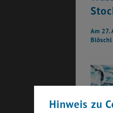
Sto
Am 27. 
Blöschl
Hinweis zu C