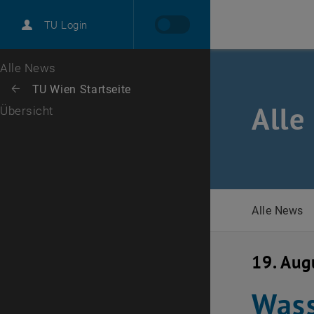
International
TU Login
Karriere
Zur 1. Menü Ebene
Alle News
Zurück zur letzten Ebene:
TU Wien Startseite
Zurück: Subseiten von TU Wien Startseite auflisten
Alle
Übersicht
Alle News
19. Aug
Wass