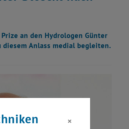
 Prize an den Hydrologen Günter
u diesem Anlass medial begleiten.
chniken
×