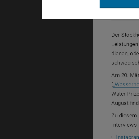
Günter Blösc
Günter Blö
Der
Stockh
Leistungen
dienen, od
schwedisc
Am 20. Mär
(
„Wassernob
Water Priz
August find
Zu diesem 
Interviews 
Instagra