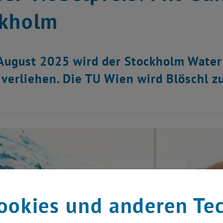
ckholm
August 2025 wird der Stockholm Water
 verliehen. Die TU Wien wird Blöschl z
ookies und anderen Te