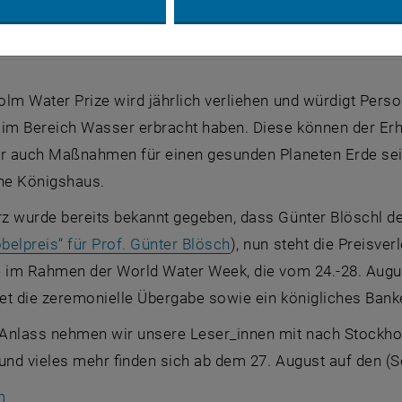
hl
schl
olm Water Prize
wird jährlich verliehen und würdigt Per
 im Bereich Wasser erbracht haben. Diese können der E
er auch Maßnahmen für einen gesunden Planeten Erde sein
he Königshaus.
z wurde bereits bekannt gegeben, dass Günter Blöschl de
elpreis“ für Prof. Günter Blösch
), nun steht die Preisve
e im Rahmen der
World Water Week
, die vom 24.-28. Aug
et die zeremonielle Übergabe sowie ein königliches Banket
Anlass nehmen wir unsere Leser_innen mit nach Stockhol
und vieles mehr finden sich ab dem 27. August auf den (
S
m