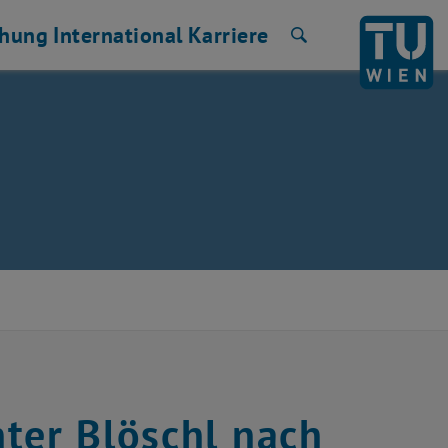
chung
International
Karriere
Suche
ter Blöschl nach