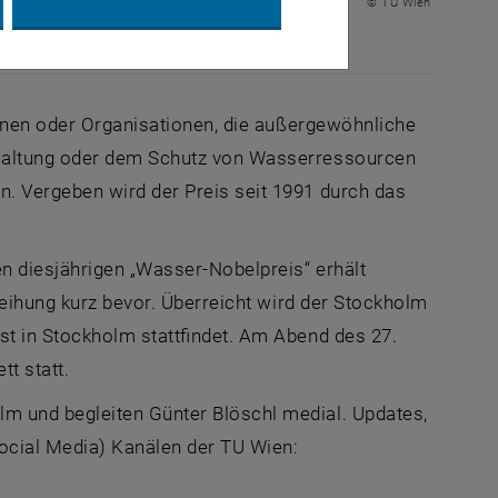
© TU Wien
sonen oder Organisationen, die außergewöhnliche
rhaltung oder dem Schutz von Wasserressourcen
. Vergeben wird der Preis seit 1991 durch das
n diesjährigen „Wasser-Nobelpreis“ erhält
rleihung kurz bevor. Überreicht wird der Stockholm
ust in Stockholm stattfindet. Am Abend des 27.
t statt.
m und begleiten Günter Blöschl medial.
Updates
,
ocial Media
) Kanälen der TU Wien: