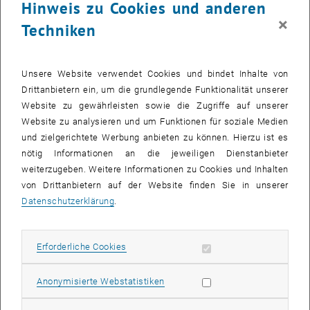
Hinweis zu Cookies und anderen
×
Techniken
Unsere Website verwendet Cookies und bindet Inhalte von
Drittanbietern ein, um die grundlegende Funktionalität unserer
Website zu gewährleisten sowie die Zugriffe auf unserer
Bild v
Website zu analysieren und um Funktionen für soziale Medien
und zielgerichtete Werbung anbieten zu können. Hierzu ist es
Ausgezeichnete Studienleistungen beeindrucken nicht nur auf dem
nötig Informationen an die jeweiligen Dienstanbieter
, öffnet eine externe URL in einem neuen Fenster
Zertifikat. Die
ARA AG
vergibt den besten Studienpreis an jene ETIA
weiterzugeben. Weitere Informationen zu Cookies und Inhalten
Studierende mit der besten akademischen Leistung während der
von Drittanbietern auf der Website finden Sie in unserer
zwei Studienjahre.
Datenschutzerklärung
.
Einer von ihnen ist Ansgar Fellendorf Absolvent des postgradualen
Programms MSc Environmental Technology & International Affairs
Erforderliche Cookies zulassen
Erforderliche Cookies
(ETIA) und Gewinner des ARA Best Study Award 2018:
"Ich danke ARA für die Unterstützung des MSc-Programms in
Statistik Cookies zulassen
Anonymisierte Webstatistiken
Zeiten, in denen diese Themen immer dringlicher werden. Der Best
Study Award ist eine Motivation für die Studierenden. Nach dem