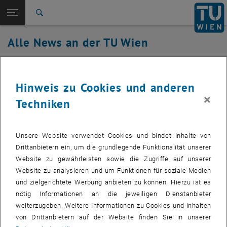
Studium
Seitennavigation öffnen
EN
TU Login
Forschung
Suche
International
Alle News an der TU Wien
Quicklinks
Quicklinks-Menü umschalten
Karriere
24. Januar 2020
Zur 1. Menü Ebene
Alle News
Hinweis zu Cookies und anderen
Zurück zur letzten Ebene:
TU Wien Startseite
Zurück: Subseiten von TU Wien Startseite auflisten
Wartungsarbeiten TU.it Datacenter
×
Techniken
Übersicht
Erstellt von
Johann Kainrath
Unsere Website verwendet Cookies und bindet Inhalte von
Update 11:15: Der Tausch wurde erfolgreich abgeschlossen.
Drittanbietern ein, um die grundlegende Funktionalität unserer
Am Freitag, den 24.1.2020 zwischen 10:00 und 12:00 Uhr
Website zu gewährleisten sowie die Zugriffe auf unserer
wird die Komponente getauscht, die für den Ausfall des
Website zu analysieren und um Funktionen für soziale Medien
TUnet am Montag verantwortlich war.
und zielgerichtete Werbung anbieten zu können. Hierzu ist es
nötig Informationen an die jeweiligen Dienstanbieter
weiterzugeben. Weitere Informationen zu Cookies und Inhalten
von Drittanbietern auf der Website finden Sie in unserer
Es sollte hierbei zu keinen Ausfällen im Bereich des TU.it