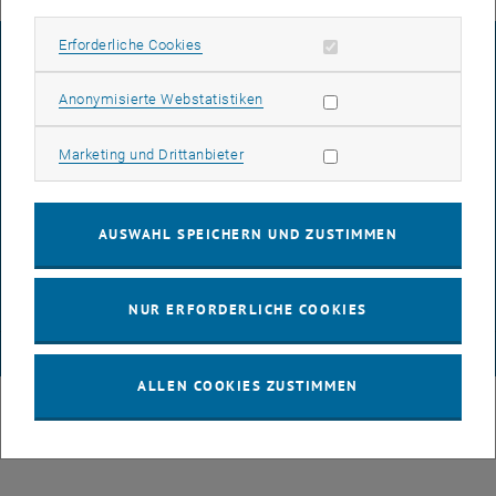
Erforderliche Cookies zulassen
Erforderliche Cookies
IMPRESSUM
Statistik Cookies zulassen
Anonymisierte Webstatistiken
BARRIEREFREIHEITSERKLÄRUNG
Marketing Cookies zulassen
Marketing und Drittanbieter
DATENSCHUTZERKLÄRUNG (PDF)
AUSWAHL SPEICHERN UND ZUSTIMMEN
COOKIEEINSTELLUNGEN
NUR ERFORDERLICHE COOKIES
© TU Wien
# 116210
ALLEN COOKIES ZUSTIMMEN