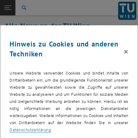
Studium
Seitennavigation öffnen
EN
TU Login
Forschung
Suche
International
Alle News an der TU Wien
Quicklinks
Quicklinks-Menü umschalten
Karriere
17. August 2022
Hinweis zu Cookies und anderen
Zur 1. Menü Ebene
Alle News
×
Techniken
Zurück zur letzten Ebene:
TU Wien Startseite
Zurück: Subseiten von TU Wien Startseite auflisten
Wartung TUgitLab
Übersicht
Unsere Website verwendet Cookies und bindet Inhalte von
Drittanbietern ein, um die grundlegende Funktionalität unserer
Am Mittwoch, den 17.8.2022 wird TUgitLab einer Wartung
Website zu gewährleisten sowie die Zugriffe auf unserer
unterzogen. Die Arbeiten beginnen um 9h und werden bis
Website zu analysieren und um Funktionen für soziale Medien
Nachmittag andauern. Dabei kann es zwischenzeitlich zu kurzen
und zielgerichtete Werbung anbieten zu können. Hierzu ist es
Serviceunterbrechungen kommen. Wir bitten die
nötig Informationen an die jeweiligen Dienstanbieter
Unannehmlichkeiten zu entschuldigen.
weiterzugeben. Weitere Informationen zu Cookies und Inhalten
von Drittanbietern auf der Website finden Sie in unserer
Datenschutzerklärung
.